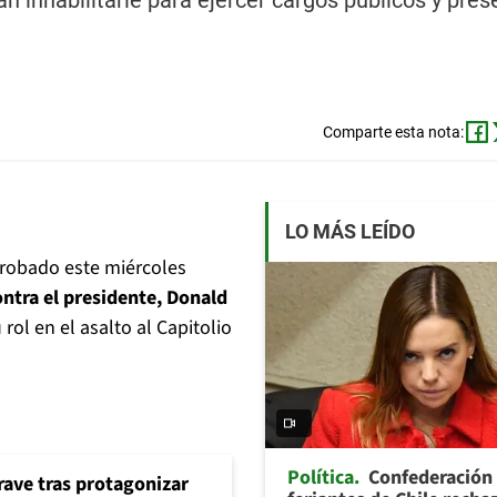
an inhabilitarle para ejercer cargos públicos y pres
Comparte esta nota:
LO MÁS LEÍDO
robado este miércoles
ontra el presidente, Donald
rol en el asalto al Capitolio
Política
Confederación
rave tras protagonizar