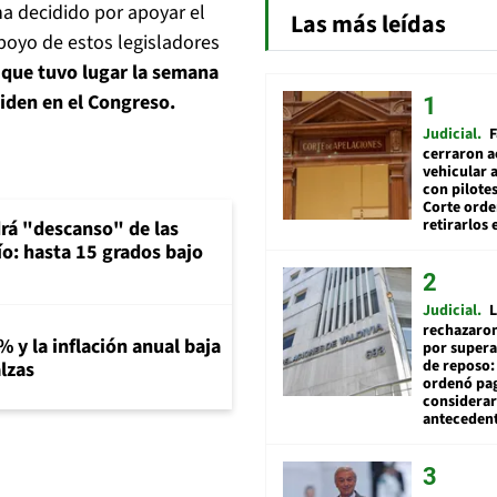
a decidido por apoyar el
Las más leídas
apoyo de estos legisladores
, que tuvo lugar la semana
Biden en el Congreso.
Judicial
F
cerraron a
vehicular a
con pilotes
Corte ord
retirarlos 
rá "descanso" de las
río: hasta 15 grados bajo
Judicial
L
rechazaron
% y la inflación anual baja
por supera
de reposo:
lzas
ordenó pag
considerar
anteceden