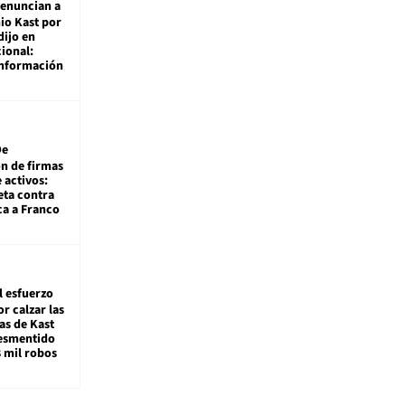
enuncian a
io Kast por
dijo en
ional:
información
De
ón de firmas
 activos:
eta contra
ca a Franco
l esfuerzo
r calzar las
s de Kast
desmentido
8 mil robos