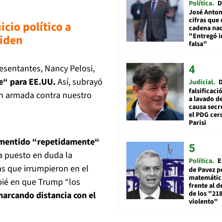
Política
D
José Anton
cifras que 
icio político a
cadena nac
"Entregó 
ide
n
falsa"
resentantes, Nancy Pelosi,
te“ para EE.UU.
Así, subrayó
Judicial
falsificaci
ión armada contra nuestro
a lavado de
causa secr
el PDG cer
Parisi
mentido “repetidamente“
ha puesto en duda la
Política
E
as que irrumpieron en el
de Pavez po
matemática
pié en que Trump “los
frente al 
de los "21
arcando distancia con el
violento"