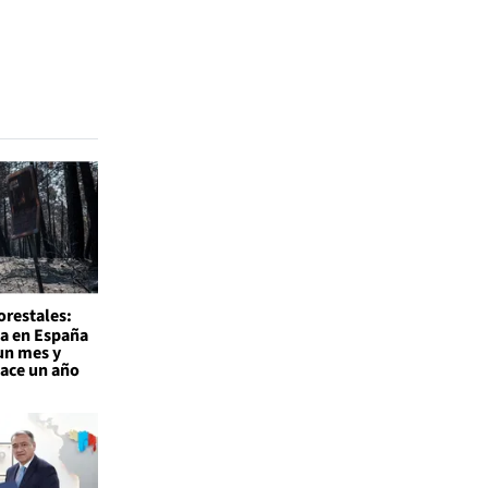
orestales:
a en España
un mes y
hace un año