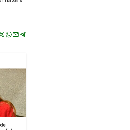
entarse a
 de