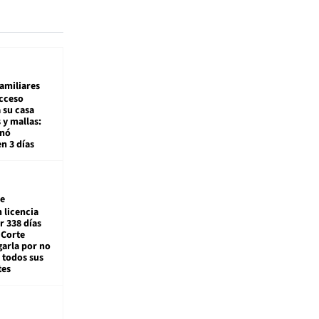
amiliares
cceso
 su casa
 y mallas:
enó
en 3 días
e
 licencia
r 338 días
 Corte
arla por no
 todos sus
tes