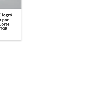
E logró
o por
Corte
 TGR