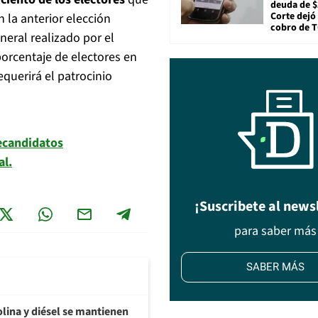
deuda de $
Corte dejó 
n la anterior elección
cobro de 
neral realizado por el
porcentaje de electores en
equerirá el patrocinio
ecandidatos
al.
¡Suscribete al news
para saber más
SABER MÁS
olina y diésel se mantienen