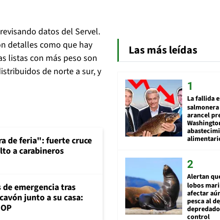
revisando datos del Servel.
ron detalles como que hay
Las más leídas
las listas con más peso son
stribuidos de norte a sur, y
La fallida 
salmonera 
arancel pr
Washingto
abastecim
alimentari
a de feria": fuerte cruce
lto a carabineros
Alertan qu
lobos mar
s de emergencia tras
afectar aú
cavón junto a su casa:
pesca al de
MOP
depredador
control