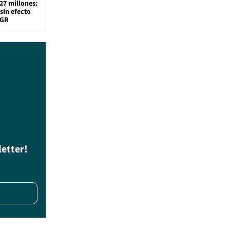
27 millones:
sin efecto
TGR
letter!