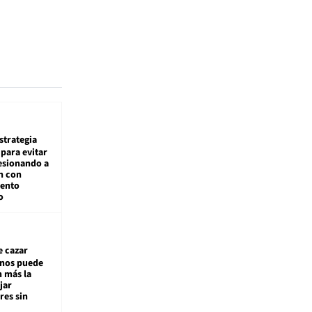
estrategia
para evitar
esionando a
n con
iento
o
e cazar
inos puede
n más la
jar
es sin