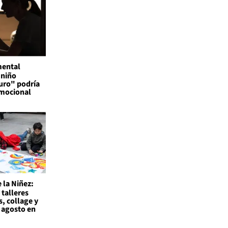
mental
 niño
uro" podría
emocional
 la Niñez:
 talleres
s, collage y
 agosto en