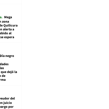
a
Mega
n zona
de Quilicura
n alerta a
ebido al
 se espera
Día negro
idades
las
 que dejó la
n de
orma
eudor del
en juicio
bargo por