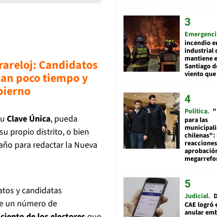
Emergenci
incendio e
industrial 
mantiene e
rareloj: Candidatos
Santiago d
viento que
san poco tiempo y
biern
o
Política
"
su
Clave Única
, pueda
para las
municipal
u propio distrito, o bien
chilenas": 
reacciones
año para redactar la Nueva
aprobació
megarref
atos y candidatas
Judicial
D
 de un número de
CAE logró 
anular em
 ciento de los electores
que