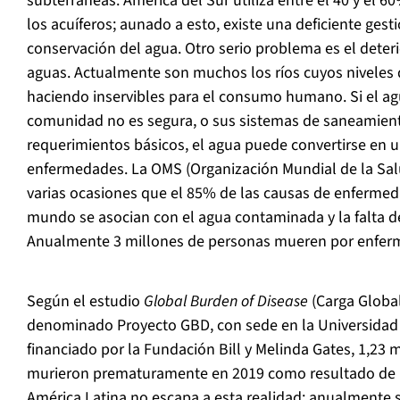
subterráneas: América del Sur utiliza entre el 40 y el
los acuíferos; aunado a esto, existe una deficiente gest
conservación del agua. Otro serio problema es el deteri
aguas. Actualmente son muchos los ríos cuyos niveles
haciendo inservibles para el consumo humano. Si el a
comunidad no es segura, o sus sistemas de saneamien
requerimientos básicos, el agua puede convertirse en 
enfermedades. La OMS (Organización Mundial de la Sal
varias ocasiones que el 85% de las causas de enfermed
mundo se asocian con el agua contaminada y la falta d
Anualmente 3 millones de personas mueren por enferm
Según el estudio
Global Burden of Disease
(Carga Globa
denominado Proyecto GBD, con sede en la Universidad
financiado por la Fundación Bill y Melinda Gates, 1,23 
murieron prematuramente en 2019 como resultado de la
América Latina no escapa a esta realidad: anualmente 