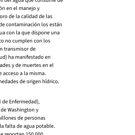
 60% del agua que consume de
ión en el manejo y
oro de la calidad de las
 de contaminación los están
gua con la que dispone una
to no cumplen con los
un transmisor de
ud) ha manifestado en
ades y de muertes en el
e acceso a la misma.
edades de origen hídrico.
l de Enfermedad),
 de Washington y
millones de personas
 falta de agua potable.
se reportan 150.000