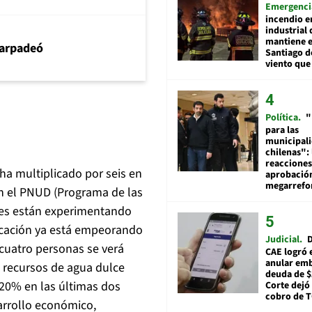
Emergenci
incendio e
industrial 
mantiene e
arpadeó
Santiago d
viento que
Política
"
para las
municipal
chilenas": 
reacciones
a multiplicado por seis en
aprobació
megarref
ún el PNUD (Programa de las
ses están experimentando
ificación ya está empeorando
Judicial
D
cuatro personas se verá
CAE logró 
anular em
s recursos de agua dulce
deuda de $
20% en las últimas dos
Corte dejó 
cobro de 
arrollo económico,