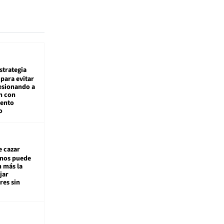
estrategia
para evitar
esionando a
n con
iento
o
e cazar
inos puede
n más la
jar
es sin