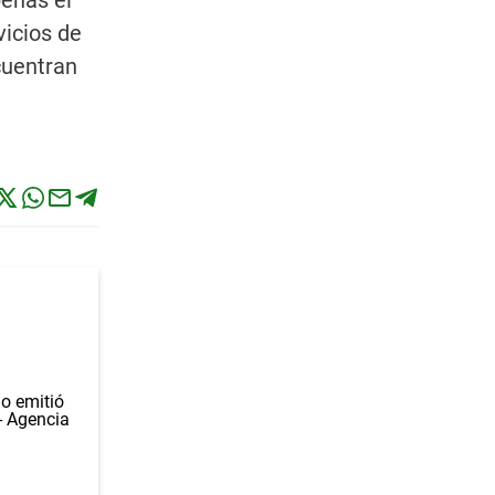
penas el
vicios de
cuentran