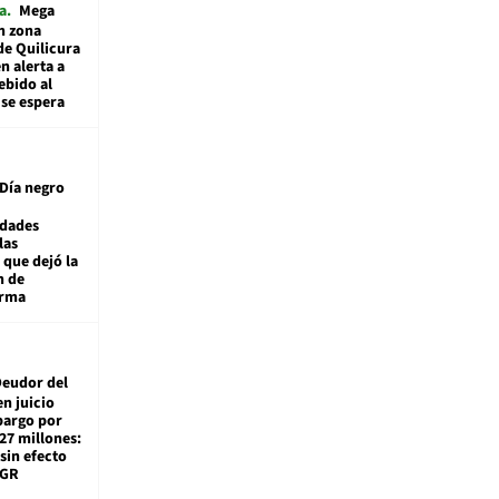
a
Mega
n zona
de Quilicura
n alerta a
ebido al
 se espera
Día negro
idades
las
 que dejó la
n de
orma
eudor del
en juicio
bargo por
27 millones:
sin efecto
TGR