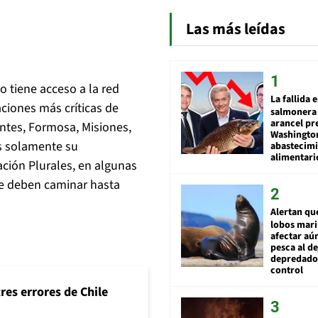
Las más leídas
o tiene acceso a la red
La fallida 
aciones más críticas de
salmonera 
arancel pr
ntes, Formosa, Misiones,
Washingto
es solamente su
abastecim
alimentari
ación Plurales, en algunas
ue deben caminar hasta
Alertan qu
lobos mar
afectar aú
pesca al de
depredador
control
tres errores de Chile