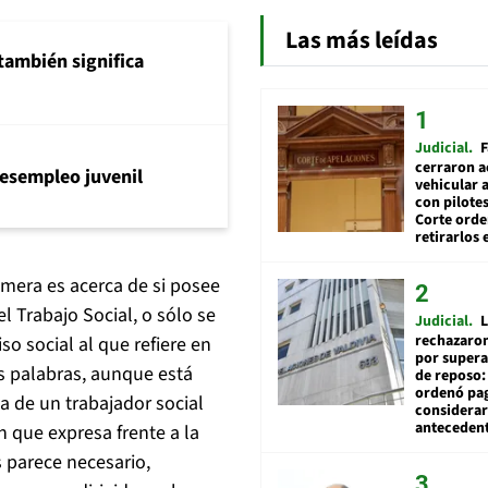
Las más leídas
también significa
Judicial
F
cerraron a
l desempleo juvenil
vehicular a
con pilotes
Corte ord
retirarlos 
imera es acerca de si posee
l Trabajo Social, o sólo se
Judicial
L
rechazaron
 social al que refiere en
por supera
us palabras, aunque está
de reposo:
ordenó pag
ta de un trabajador social
considerar
anteceden
n que expresa frente a la
 parece necesario,