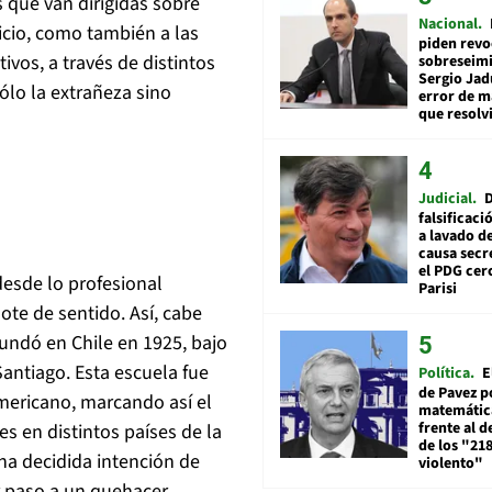
s que van dirigidas sobre
Nacional
cicio, como también a las
piden revo
vos, a través de distintos
sobreseimi
Sergio Jad
ólo la extrañeza sino
error de m
que resolv
Judicial
falsificaci
a lavado de
causa secr
el PDG cer
desde lo profesional
Parisi
ote de sentido. Así, cabe
fundó en Chile en 1925, bajo
antiago. Esta escuela fue
Política
E
de Pavez po
americano, marcando así el
matemática
frente al 
s en distintos países de la
de los "21
una decidida intención de
violento"
ar paso a un quehacer