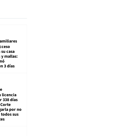
amiliares
cceso
 su casa
 y mallas:
enó
en 3 días
e
 licencia
r 338 días
 Corte
arla por no
 todos sus
tes