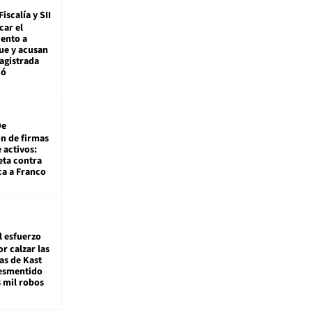
Fiscalía y SII
car el
ento a
ue y acusan
agistrada
ió
De
ón de firmas
 activos:
eta contra
ca a Franco
l esfuerzo
r calzar las
s de Kast
desmentido
8 mil robos