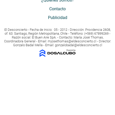
¿Quiénes Somos?
Contacto
Publicidad
El Desconcierto - Fecha de Inicio: 05 - 2012 - Dirección: Providencia 2608,
of. 63. Santiago, Región Metropolitana, Chile - Teléfono: (+569) 67899269 -
Razón social: El Buen Aire SpA. - Contacto: María José Thomas,
Coordinadora General - Email:
mjosethomas@eldesconcierto.cl
- Director:
Gonzalo Badal Mella - Email:
gonzalobadal@eldesconcierto.cl