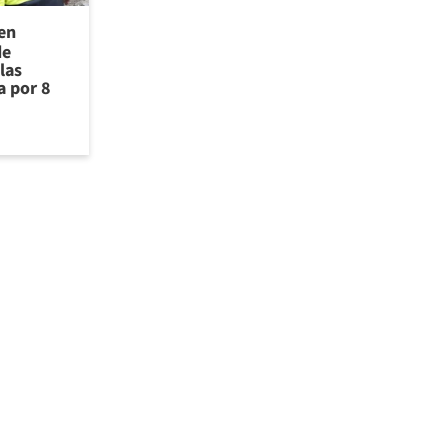
 en
de
las
a por 8