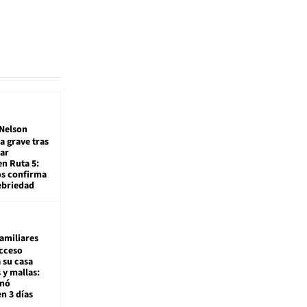
Nelson
a grave tras
ar
en Ruta 5:
os confirma
ebriedad
amiliares
cceso
 su casa
 y mallas:
enó
en 3 días