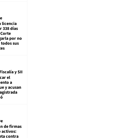
e
 licencia
r 338 días
 Corte
arla por no
 todos sus
tes
Fiscalía y SII
car el
ento a
ue y acusan
agistrada
ió
De
ón de firmas
 activos:
eta contra