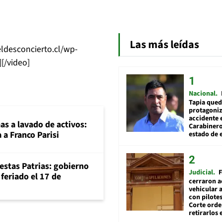
Las más leídas
ldesconcierto.cl/wp-
[/video]
Nacional
Tapia qued
protagoniz
accidente 
mas a lavado de activos:
Carabiner
 a Franco Parisi
estado de 
iestas Patrias: gobierno
Judicial
F
feriado el 17 de
cerraron a
vehicular a
con pilotes
Corte ord
retirarlos 