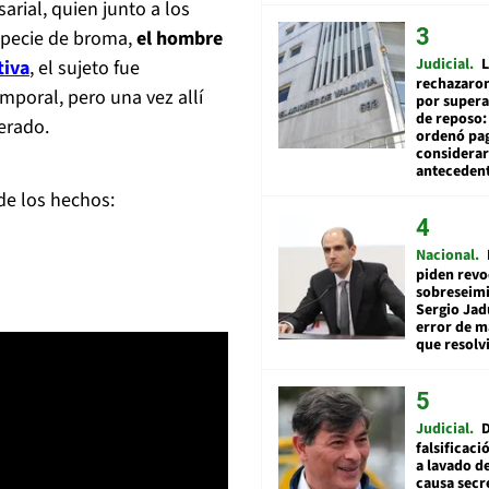
arial, quien junto a los
specie de broma,
el hombre
Judicial
L
tiva
, el sujeto fue
rechazaron
mporal, pero una vez allí
por supera
de reposo:
berado.
ordenó pag
considerar
anteceden
de los hechos:
Nacional
piden revo
sobreseimi
Sergio Jad
error de m
que resolv
Judicial
falsificaci
a lavado de
causa secr