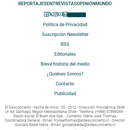
REPORTAJES
ENTREVISTAS
OPINIÓN
MUNDO
Política de Privacidad
Suscripción Newsletter
RSS
Editoriales
Breve historia del medio
¿Quiénes Somos?
Contacto
Publicidad
El Desconcierto - Fecha de Inicio: 05 - 2012 - Dirección: Providencia 2608,
of. 63. Santiago, Región Metropolitana, Chile - Teléfono: (+569) 67899269 -
Razón social: El Buen Aire SpA. - Contacto: María José Thomas,
Coordinadora General - Email:
mjosethomas@eldesconcierto.cl
- Director:
Gonzalo Badal Mella - Email:
gonzalobadal@eldesconcierto.cl