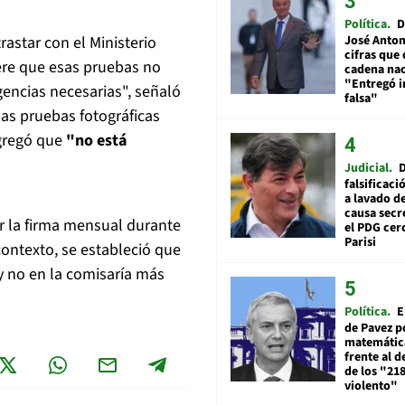
Política
D
José Anton
astar con el Ministerio
cifras que 
dere que esas pruebas no
cadena nac
"Entregó 
gencias necesarias", señaló
falsa"
as pruebas fotográficas
gregó que
"no está
Judicial
falsificaci
a lavado de
causa secr
r la firma mensual durante
el PDG cer
Parisi
contexto, se estableció que
 y no en la comisaría más
Política
E
de Pavez po
matemática
frente al 
de los "21
violento"