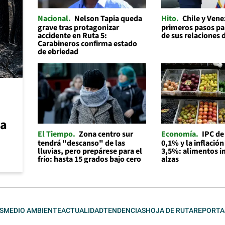
Nacional
Nelson Tapia queda
Hito
Chile y Ven
grave tras protagonizar
primeros pasos par
accidente en Ruta 5:
de sus relaciones 
Carabineros confirma estado
de ebriedad
ca
El Tiempo
Zona centro sur
Economía
IPC de
tendrá "descanso" de las
0,1% y la inflación
lluvias, pero prepárese para el
3,5%: alimentos i
frío: hasta 15 grados bajo cero
alzas
S
MEDIO AMBIENTE
ACTUALIDAD
TENDENCIAS
HOJA DE RUTA
REPORTA