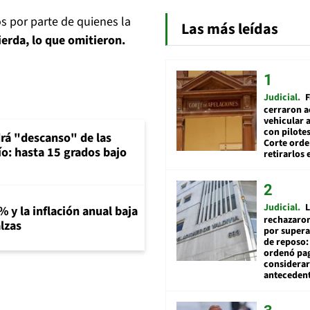
s por parte de quienes la
Las más leídas
ierda, lo que omitieron.
Judicial
F
cerraron a
vehicular a
con pilotes
rá "descanso" de las
Corte ord
río: hasta 15 grados bajo
retirarlos 
Judicial
L
% y la inflación anual baja
rechazaron
lzas
por supera
de reposo:
ordenó pag
considerar
anteceden