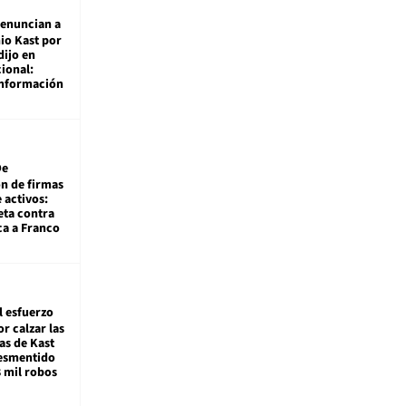
enuncian a
io Kast por
dijo en
ional:
información
De
ón de firmas
 activos:
eta contra
ca a Franco
l esfuerzo
r calzar las
s de Kast
desmentido
8 mil robos