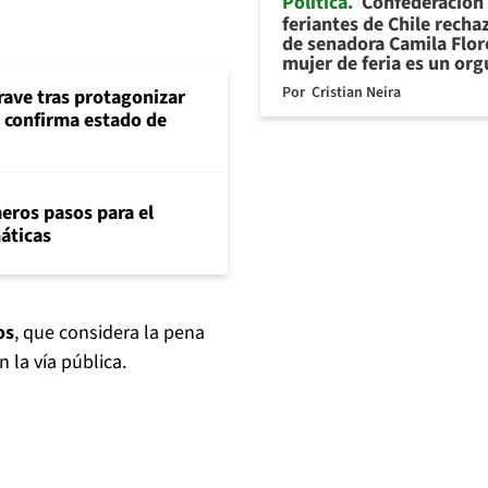
Política
Confederación
feriantes de Chile recha
de senadora Camila Flor
mujer de feria es un org
Por
Cristian Neira
rave tras protagonizar
s confirma estado de
eros pasos para el
máticas
os
, que considera la pena
 la vía pública.