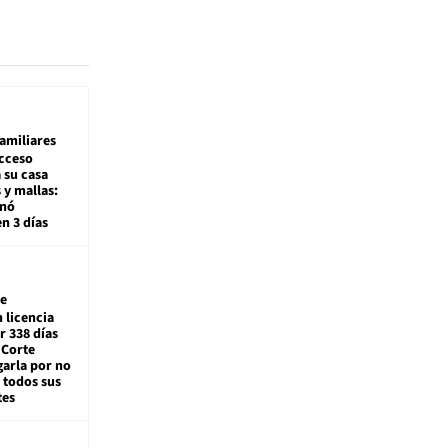
amiliares
cceso
 su casa
 y mallas:
enó
en 3 días
e
 licencia
r 338 días
 Corte
arla por no
 todos sus
tes