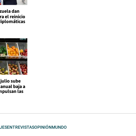
ezuela dan
a el reinicio
diplomáticas
 julio sube
 anual baja a
mpulsan las
JES
ENTREVISTAS
OPINIÓN
MUNDO