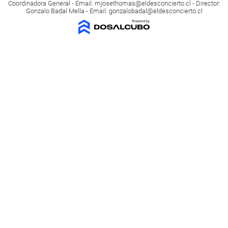
Coordinadora General - Email:
mjosethomas@eldesconcierto.cl
- Director:
Gonzalo Badal Mella - Email:
gonzalobadal@eldesconcierto.cl