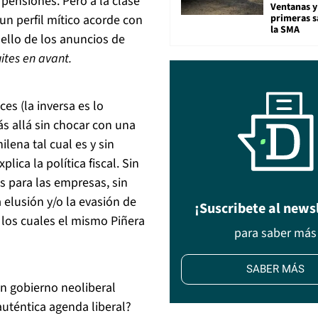
pensiones. Pero a la clase
Ventanas y
primeras s
un perfil mítico acorde con
la SMA
sello de los anuncios de
uites en avant.
es (la inversa es lo
s allá sin chocar con una
lena tal cual es y sin
lica la política fiscal. Sin
s para las empresas, sin
 elusión y/o la evasión de
¡Suscribete al news
n los cuales el mismo Piñera
para saber más
SABER MÁS
un gobierno neoliberal
uténtica agenda liberal?