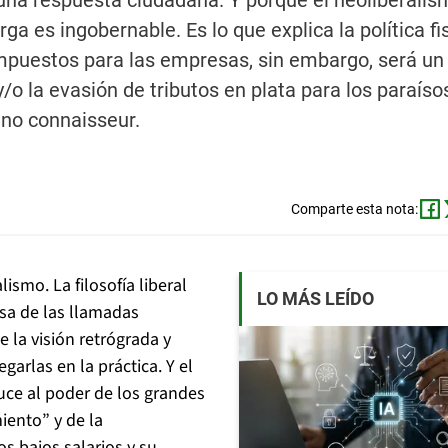
una respuesta ciudadana. Y porque el neoliberalis
rga es ingobernable. Es lo que explica la política fi
impuestos para las empresas, sin embargo, será un
y/o la evasión de tributos en plata para los paraísos
ino connaisseur.
Comparte esta nota:
ismo. La filosofía liberal
LO MÁS LEÍDO
nsa de las llamadas
 la visión retrógrada y
egarlas en la práctica. Y el
uce al poder de los grandes
iento” y de la
os bajos salarios y su