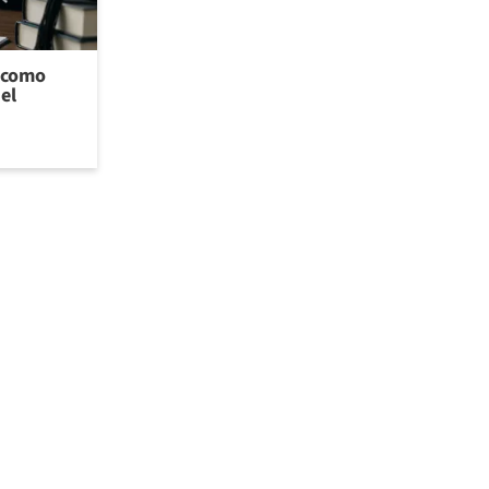
l como
el