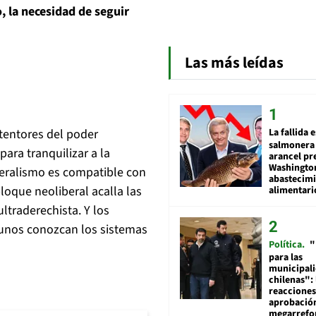
o, la necesidad de seguir
Las más leídas
La fallida 
tentores del poder
salmonera 
ara tranquilizar a la
arancel pr
Washingto
iberalismo es compatible con
abastecim
bloque neoliberal acalla las
alimentari
ltraderechista. Y los
unos conozcan los sistemas
Política
"
para las
municipal
chilenas": 
reacciones
aprobació
megarref