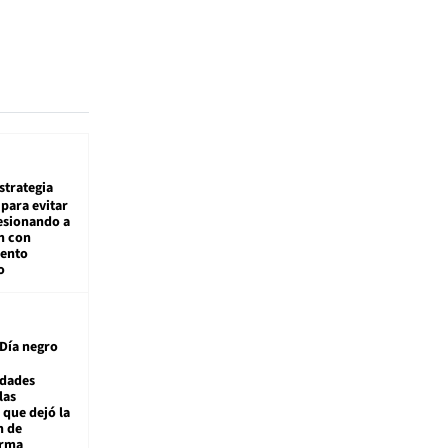
estrategia
para evitar
esionando a
n con
iento
o
Día negro
idades
las
 que dejó la
n de
orma