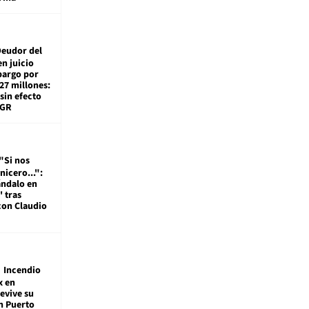
eudor del
en juicio
bargo por
27 millones:
sin efecto
TGR
"Si nos
nicero...":
ándalo en
' tras
con Claudio
Incendio
x en
revive su
n Puerto