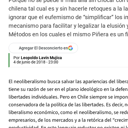
Porque no se puede ir más allá sin chocar con 
chilena tal cual es y sin hacerle retoques a la la
ignorar que el eufemismo de “simplificar” los 
mecanismo para facilitar y legalizar la elusión 
Métodos en los cuales el mismo Piñera es un f
Agregar El Desconcierto en
Por
Leopoldo Lavín Mujica
4 de junio de 2018 - 23:00
El neoliberalismo busca salvar las apariencias del liberal
tiene su razón de ser en el plano ideológico en la defe
libertades individuales. Pero en Chile siempre se impone
conservadora de la política de las libertades. Es decir, n
liberalismo económico, como el neoliberalismo, se red
empresarios, de los mercados y a la retórica del “crecim
productividad. En este lenguaje reductor no existen ni l