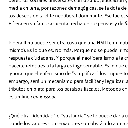
derechos sociales universales como salud, educación y 
media chilena, por razones demagógicas, se la dota de 
los deseos de la elite neoliberal dominante. Ese fue el 
Piñera en su famosa cuenta hecha de suspensos y de
f
Piñera II no puede ser otra cosa que una NM II con matic
mismo). Es lo que es. No más. Porque no se puede ir má
respuesta ciudadana. Y porque el neoliberalismo a la chi
hacerle retoques a la larga es ingobernable. Es lo que exp
ignorar que el eufemismo de “simplificar” los impuesto
embargo, será un mecanismo para facilitar y legalizar la
tributos en plata para los paraísos fiscales. Métodos e
es un fino
connaisseur.
¿Qué otra “identidad” o “sustancia” se le puede dar a 
donde los valores conservadores son obstáculo a una a