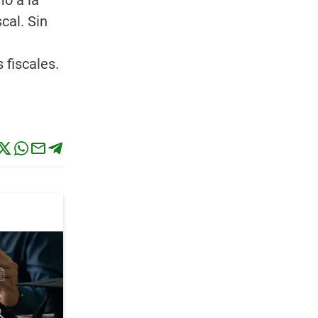
mo a la
scal. Sin
 fiscales.