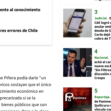
frente al conocimiento
Judicial
D
CAE logró 
anular em
tres errores de Chile
deuda de $
Corte dejó 
cobro de 
Nacional
echó el car
nuevo esc
'Sin Filtros
discusión 
ue Piñera podía darle “un
Crespo
lóricos soslayan que el único
crecimiento económico en
Reportaje
recarizada si se la
de Panime
 bienes públicos que son
Quilicura 
vínculo co