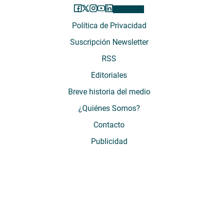
Política de Privacidad
Suscripción Newsletter
RSS
Editoriales
Breve historia del medio
¿Quiénes Somos?
Contacto
Publicidad
El Desconcierto - Fecha de Inicio: 05 - 2012 - Dirección: Providencia 2608,
of. 63. Santiago, Región Metropolitana, Chile - Teléfono: (+569) 67899269 -
Razón social: El Buen Aire SpA. - Contacto: María José Thomas,
Coordinadora General - Email:
mjosethomas@eldesconcierto.cl
- Director:
Gonzalo Badal Mella - Email:
gonzalobadal@eldesconcierto.cl