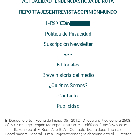
ACTUALIDAD
TENDENCIAS
HOJA DE RUTA
REPORTAJES
ENTREVISTAS
OPINIÓN
MUNDO
Política de Privacidad
Suscripción Newsletter
RSS
Editoriales
Breve historia del medio
¿Quiénes Somos?
Contacto
Publicidad
El Desconcierto - Fecha de Inicio: 05 - 2012 - Dirección: Providencia 2608,
of. 63. Santiago, Región Metropolitana, Chile - Teléfono: (+569) 67899269 -
Razón social: El Buen Aire SpA. - Contacto: María José Thomas,
Coordinadora General - Email:
mjosethomas@eldesconcierto.cl
- Director: