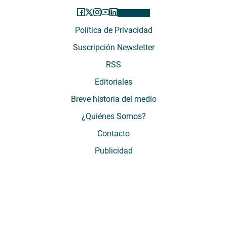
Política de Privacidad
Suscripción Newsletter
RSS
Editoriales
Breve historia del medio
¿Quiénes Somos?
Contacto
Publicidad
El Desconcierto - Fecha de Inicio: 05 - 2012 - Dirección: Providencia 2608,
of. 63. Santiago, Región Metropolitana, Chile - Teléfono: (+569) 67899269 -
Razón social: El Buen Aire SpA. - Contacto: María José Thomas,
Coordinadora General - Email:
mjosethomas@eldesconcierto.cl
- Director:
Gonzalo Badal Mella - Email:
gonzalobadal@eldesconcierto.cl