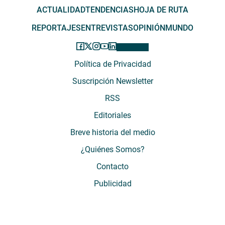
ACTUALIDAD
TENDENCIAS
HOJA DE RUTA
REPORTAJES
ENTREVISTAS
OPINIÓN
MUNDO
Política de Privacidad
Suscripción Newsletter
RSS
Editoriales
Breve historia del medio
¿Quiénes Somos?
Contacto
Publicidad
El Desconcierto - Fecha de Inicio: 05 - 2012 - Dirección: Providencia 2608,
of. 63. Santiago, Región Metropolitana, Chile - Teléfono: (+569) 67899269 -
Razón social: El Buen Aire SpA. - Contacto: María José Thomas,