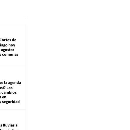
Cortes de
tiago hoy
 agosto:
as comunas
ye la agenda
st? Los
s cambios
s en
y seguridad
s lluvias a