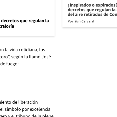
¿Inspirados o expirados
decretos que regulan la 
del aire retirados de Con
 decretos que regulan la
Por
Yuri Carvajal
traloría
 la vida cotidiana, los
 coro”, según la llamó José
 de fuego:
miento de liberación
el símbolo por excelencia
rero y el tribuno de la plebe