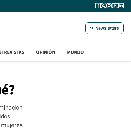
Newsletters
NTREVISTAS
OPINIÓN
MUNDO
ué?
iminación
idos
s mujeres