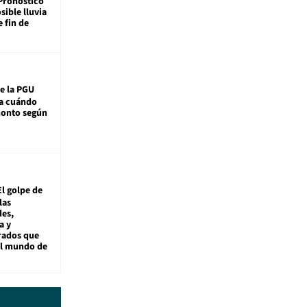
Pronóstico
sible lluvia
e fin de
e la PGU
sa cuándo
monto según
El golpe de
las
es,
a y
rados que
al mundo de