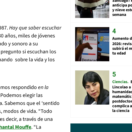
Santiago? 
anticipa po
y nieve est
semana
1987.
Hay que saber escuchar
 30 años, miles de jóvenes
Aumento d
ndo y sonoro a su
2026: revi
subirá el 
Me pregunto si escuchan los
tu edad
nando sobre la vida y los
Ciencias
 hemos respondido
en la
Lincolao a 
humanidad
¿Podemos elegir las
matemátic
postdocto
da. Sabemos que el ‘sentido
complica 
s, modos de vida. “Todo
la ciencia
s decir, a través de una
hantal Mouffe
. “La