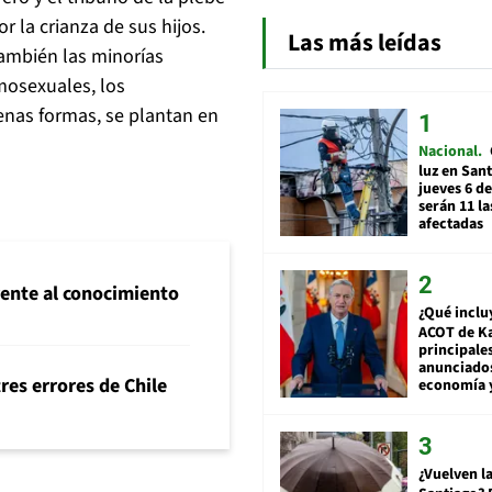
r la crianza de sus hijos.
Las más leídas
también las minorías
omosexuales, los
uenas formas, se plantan en
Nacional
luz en San
jueves 6 de
serán 11 l
afectadas
frente al conocimiento
¿Qué inclu
ACOT de Ka
principale
anunciado
tres errores de Chile
economía 
¿Vuelven la