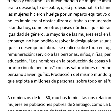
trabajo y consumo. Un nuevo modelo de mujer se insta
era lo deseado, lo deseable, ojalá profesional. En Islan
las mujeres hicieron huelga por un reparto equitativo 
no les impidiera ni obstaculizara el trabajo remunerado
Islandia hoy, como en otros países nórdicos que lidera
igualdad de género, la mayoría de las mujeres está en la
embargo, no han podido resolver la desigualdad salarial,
que su desempeño laboral se realice sobre todo en lug
remuneración: servicio a las personas, niños, niñas, pe
educación. “Los hombres en la producción de cosas y l
producción de personas” con sus valoraciones diferenci
peruano Javier Iguíñiz. Producción del mismo mundo q
que explota a millones de personas, sobre todo en el ’
A comienzos de los '80, muchas feministas nos relacio
mujeres en poblaciones pobres de Santiago, como La L