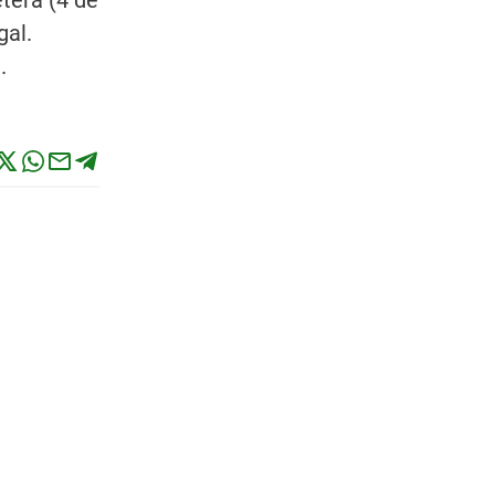
tera (4 de
gal.
.