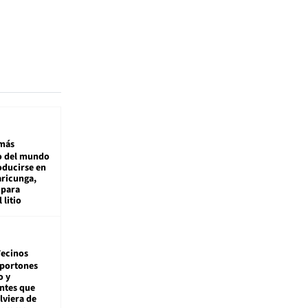
más
 del mundo
oducirse en
aricunga,
 para
 litio
ecinos
 portones
o y
ntes que
viera de