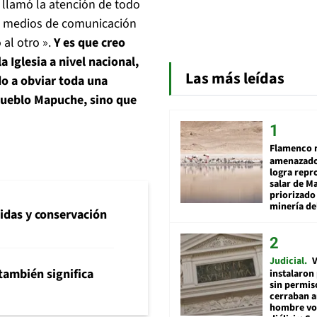
e llamó la atención de todo
os medios de comunicación
al otro ».
Y es que creo
a Iglesia a nivel nacional,
Las más leídas
o a obviar toda una
 pueblo Mapuche, sino que
Flamenco 
amenazado
logra repr
salar de M
priorizado
minería del
idas y conservación
Judicial
V
también significa
instalaron
sin permis
cerraban a
hombre vol