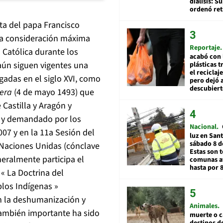
diálisis: 
ordenó ret
ita del papa Francisco
la consideración máxima
Reportaje
a Católica durante los
acabó con 
 aún siguen vigentes una
plásticas 
el reciclaj
gadas en el siglo XVI, como
pero dejó a
descubiert
tera
(4 de mayo 1493) que
 Castilla y Aragón y
o y demandado por los
Nacional
07 y en la 11a Sesión del
luz en San
sábado 8 d
 Naciones Unidas (cónclave
Estas son t
eralmente participa el
comunas a
hasta por 
 « La Doctrina del
los Indígenas »
n la deshumanización y
Animales
También importante ha sido
muerte o c