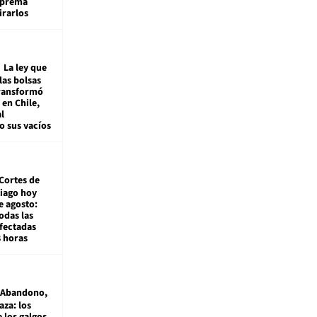
Suprema
irarlos
La ley que
las bolsas
transformó
e en Chile,
l
o sus vacíos
Cortes de
tiago hoy
e agosto:
odas las
fectadas
8 horas
Abandono,
aza: los