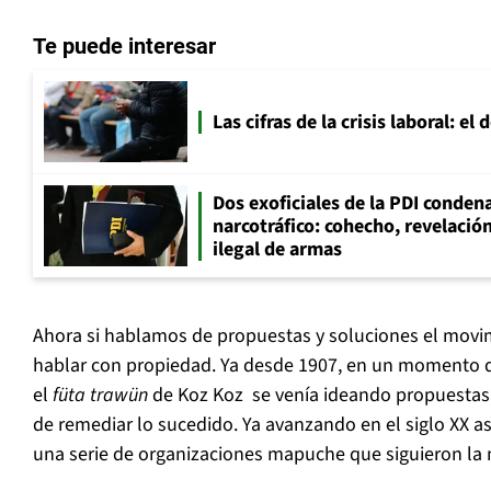
Te puede interesar
Las cifras de la crisis laboral: e
Dos exoficiales de la PDI condena
narcotráfico: cohecho, revelació
ilegal de armas
Ahora si hablamos de propuestas y soluciones el mo
hablar con propiedad. Ya desde 1907, en un momento de
el
füta trawün
de Koz Koz se venía ideando propuestas h
de remediar lo sucedido. Ya avanzando en el siglo XX a
una serie de organizaciones mapuche que siguieron la 