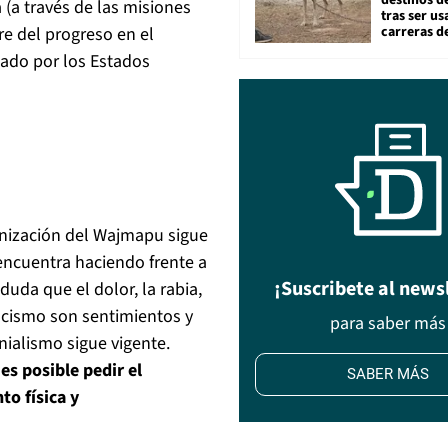
destinos de
 (a través de las misiones
tras ser u
e del progreso en el
carreras d
sado por los Estados
lonización del Wajmapu sigue
encuentra haciendo frente a
¡Suscribete al news
duda que el dolor, la rabia,
 racismo son sentimientos y
para saber más
nialismo sigue vigente.
s posible pedir el
SABER MÁS
to física y