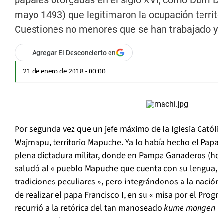
papales otorgadas en el siglo XVI, como Dum D
mayo 1493) que legitimaron la ocupación territo
Cuestiones no menores que se han trabajado y
Agregar El Desconcierto en
21 de enero de 2018 - 00:00
Por segunda vez que un jefe máximo de la Iglesia Catól
Wajmapu, territorio Mapuche. Ya lo había hecho el Papa
plena dictadura militar, donde en Pampa Ganaderos (hoy
saludó al « pueblo Mapuche que cuenta con su lengua, 
tradiciones peculiares », pero integrándonos a la nació
de realizar el papa Francisco I, en su « misa por el Pro
recurrió a la retórica del tan manoseado
kume mongen