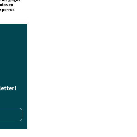
 los galgos
sados en
e perros
letter!