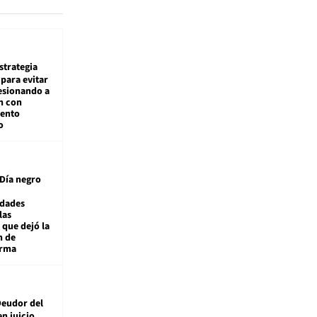
estrategia
para evitar
esionando a
n con
iento
o
Día negro
idades
las
 que dejó la
n de
orma
eudor del
en juicio