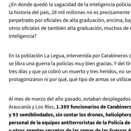
¿En donde quedó la sagacidad de la inteligencia polici
la historia del país, 28 mil millones no es precisament
perpetrado por oficiales de alta graduación, encima, baj
otros oficiales de también alta graduación, muchos de 
inteligencia?
En la población La Legua, intervenida por Carabineros 
se libra una guerra la policías muy bien gracias. Y del 
tres días y que ya cobró un muerto y tres heridos, no s
protagonizaron ni por qué, qué tipo de armas se utiliz
Al mes de marzo del año pasado, estaban desplegados e
Araucanía y Los Ríos,
1.389 funcionarios de Carabinero
y 93 semiblindados, sin contar los drones, helicópter
personal de la equipos antiterroristas de la Policía de
y otros agentes secretos de las ramas de las Fuerzas 