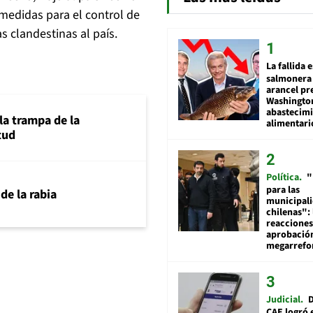
medidas para el control de
as clandestinas al país.
La fallida 
salmonera 
arancel pr
Washingto
abastecim
la trampa de la
alimentari
tud
Política
"
para las
 de la rabia
municipal
chilenas": 
reacciones
aprobació
megarref
Judicial
D
CAE logró 