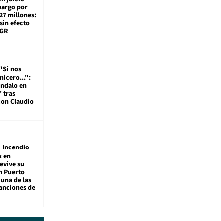
bargo por
27 millones:
sin efecto
TGR
"Si nos
nicero...":
ándalo en
' tras
con Claudio
Incendio
x en
revive su
n Puerto
 una de las
anciones de