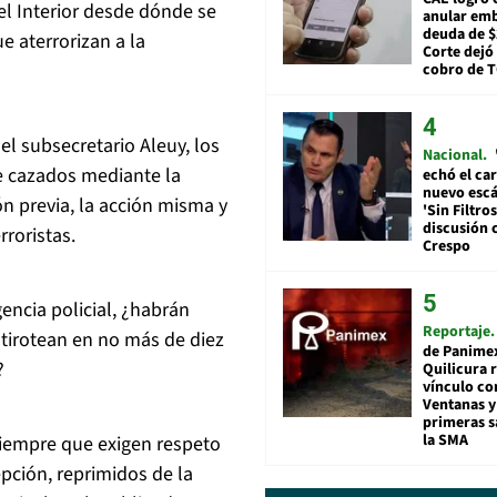
el Interior desde dónde se
anular em
deuda de $
e aterrorizan a la
Corte dejó 
cobro de 
el subsecretario Aleuy, los
Nacional
che cazados mediante la
echó el car
nuevo esc
n previa, la acción misma y
'Sin Filtros
discusión 
rroristas.
Crespo
encia policial, ¿habrán
Reportaje
 tirotean en no más de diez
de Panime
?
Quilicura 
vínculo co
Ventanas y
primeras s
la SMA
siempre que exigen respeto
epción, reprimidos de la