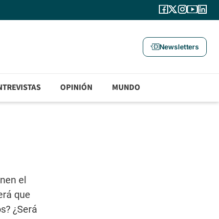
Newsletters
NTREVISTAS
OPINIÓN
MUNDO
enen el
erá que
os? ¿Será