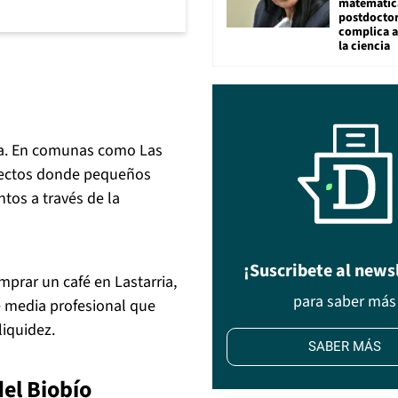
matemátic
postdocto
complica 
la ciencia
ria. En comunas como Las
yectos donde pequeños
tos a través de la
¡Suscribete al news
mprar un café en Lastarria,
para saber más
e media profesional que
liquidez.
SABER MÁS
del Biobío