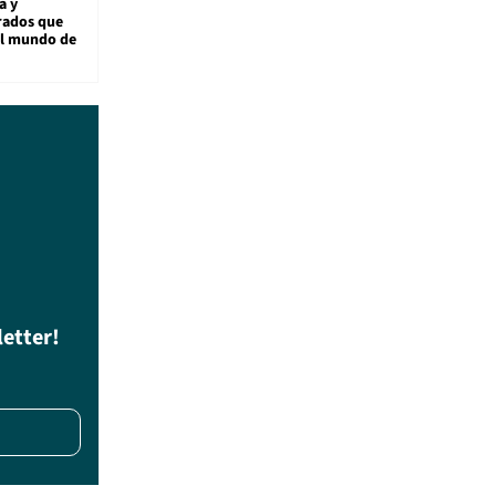
a y
rados que
al mundo de
letter!