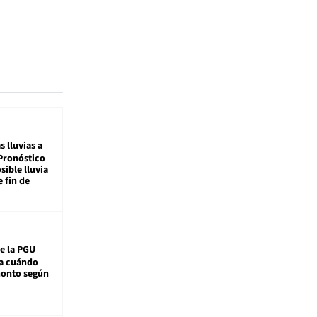
s lluvias a
Pronóstico
sible lluvia
e fin de
e la PGU
sa cuándo
monto según