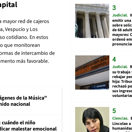
apital
Judicial
I
a mayor red de cajeros
emitir una
sobre soli
a, Vespucio y Los
de 68 adul
mayores: 
so cotidiano. En estos
ordenó emi
pronuncia
ino que monitorean
ormas de intercambio de
omento más favorable.
Judicial
R
su trabajo 
rebajar pe
hija: Tribu
rechazó po
sus ingres
voluntari
ágenes de la Música"
nido nacional
Ciencias
: cuándo el niño
Lincolao a 
dicar malestar emocional
humanidad