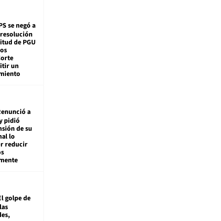
PS se negó a
 resolución
citud de PGU
tos
Corte
tir un
miento
enunció a
y pidió
nsión de su
nal lo
r reducir
os
amente
El golpe de
las
es,