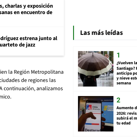
s, charlas y exposición
esanas en encuentro de
Las más leídas
dríguez estrena junto al
uarteto de jazz
¿Vuelven la
Santiago? 
bien la Región Metropolitana
anticipa po
y nieve est
ciudades de regiones las
semana
 A continuación, analizamos
mico.
Aumento d
2026: revi
subirá el 
tu edad