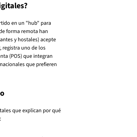
gitales?
rtido en un "hub" para
n de forma remota han
rantes y hostales) acepte
, registra uno de los
enta (POS) que integran
rnacionales que prefieren
do
ntales que explican por qué
: