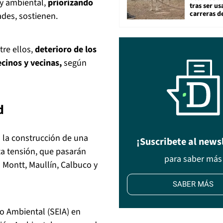
 y ambiental,
priorizando
tras ser u
carreras d
ades, sostienen.
re ellos,
deterioro de los
ecinos y vecinas,
según
d
 la construcción de una
¡Suscribete al news
ta tensión, que pasarán
para saber más
 Montt, Maullín, Calbuco y
SABER MÁS
o Ambiental (SEIA) en