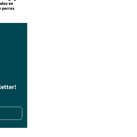
sados en
e perros
letter!