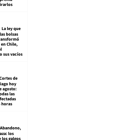
irarlos
La ley que
las bolsas
transformó
e en Chile,
l
o sus vacíos
Cortes de
tiago hoy
e agosto:
odas las
fectadas
8 horas
Abandono,
aza: los
 los galgos