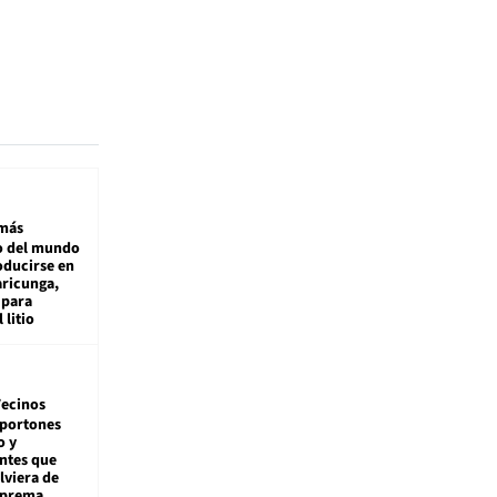
más
 del mundo
oducirse en
aricunga,
 para
 litio
ecinos
 portones
o y
ntes que
viera de
Suprema