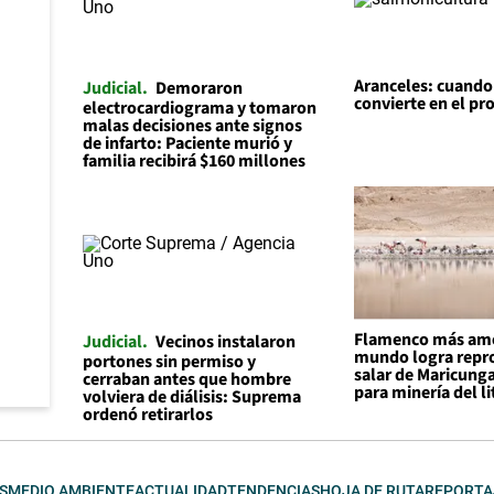
Aranceles: cuando l
Judicial
Demoraron
convierte en el p
electrocardiograma y tomaron
malas decisiones ante signos
de infarto: Paciente murió y
familia recibirá $160 millones
Flamenco más am
Judicial
Vecinos instalaron
mundo logra repro
portones sin permiso y
salar de Maricunga
cerraban antes que hombre
para minería del li
volviera de diálisis: Suprema
ordenó retirarlos
S
MEDIO AMBIENTE
ACTUALIDAD
TENDENCIAS
HOJA DE RUTA
REPORTA