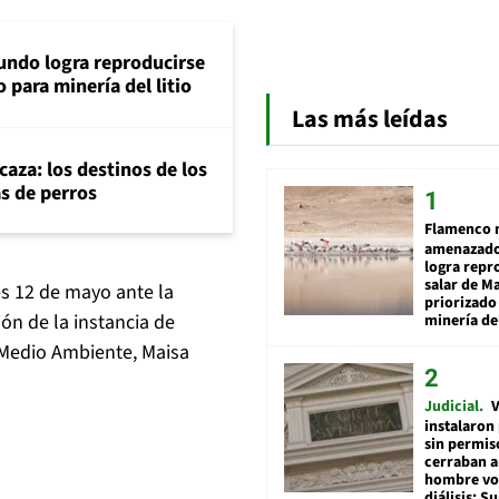
ndo logra reproducirse
 para minería del litio
Las más leídas
aza: los destinos de los
as de perros
Flamenco 
amenazado
logra repr
salar de M
s 12 de mayo ante la
priorizado
ión de la instancia de
minería del
 Medio Ambiente, Maisa
Judicial
V
instalaron
sin permis
cerraban a
hombre vol
diálisis: 