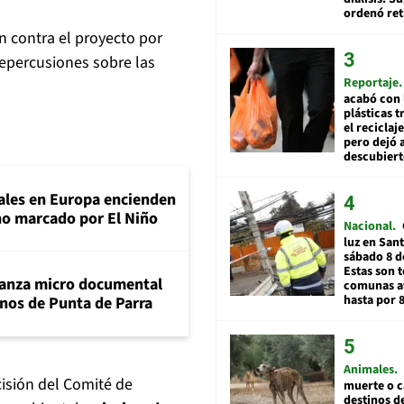
ordenó ret
n contra el proyecto por
repercusiones sobre las
Reportaje
acabó con 
plásticas 
el reciclaj
pero dejó a
descubiert
tales en Europa encienden
ano marcado por El Niño
Nacional
luz en San
sábado 8 d
Estas son t
lanza micro documental
comunas a
hasta por 
nos de Punta de Parra
Animales
cisión del Comité de
muerte o c
destinos de