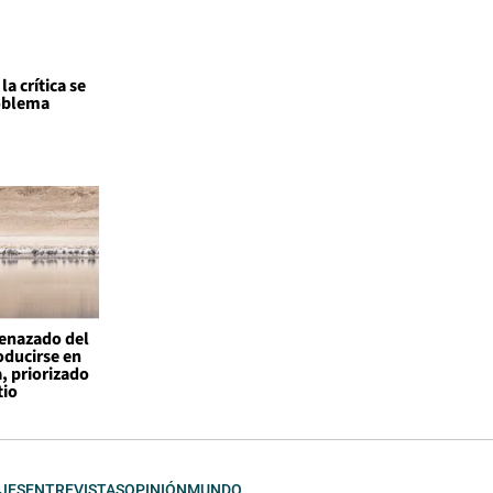
a crítica se
roblema
enazado del
ducirse en
, priorizado
tio
JES
ENTREVISTAS
OPINIÓN
MUNDO