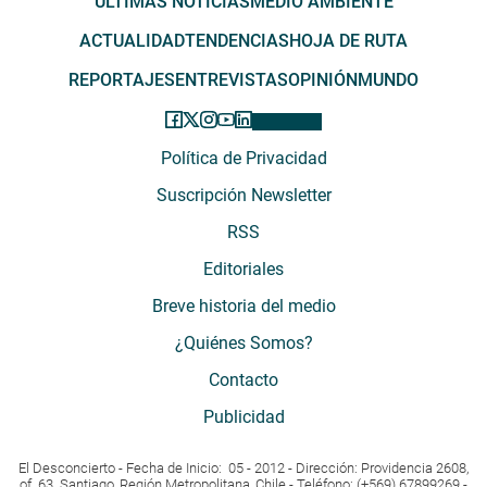
ÚLTIMAS NOTICIAS
MEDIO AMBIENTE
ACTUALIDAD
TENDENCIAS
HOJA DE RUTA
REPORTAJES
ENTREVISTAS
OPINIÓN
MUNDO
Política de Privacidad
Suscripción Newsletter
RSS
Editoriales
Breve historia del medio
¿Quiénes Somos?
Contacto
Publicidad
El Desconcierto - Fecha de Inicio: 05 - 2012 - Dirección: Providencia 2608,
of. 63. Santiago, Región Metropolitana, Chile - Teléfono: (+569) 67899269 -