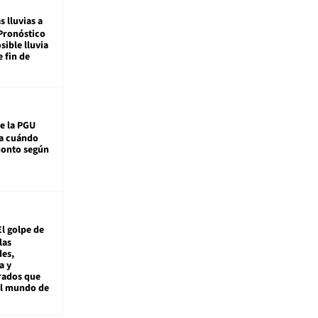
s lluvias a
Pronóstico
sible lluvia
e fin de
e la PGU
sa cuándo
monto según
El golpe de
las
es,
a y
rados que
al mundo de