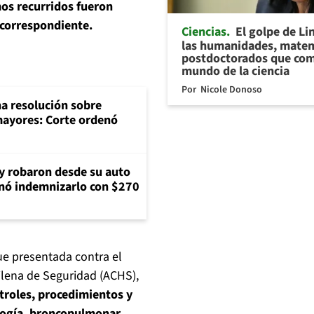
os recurridos fueron
n correspondiente.
Ciencias
El golpe de Li
las humanidades, matem
postdoctorados que com
mundo de la ciencia
Por
Nicole Donoso
na resolución sobre
mayores: Corte ordenó
 y robaron desde su auto
nó indemnizarlo con $270
fue presentada contra el
hilena de Seguridad (ACHS),
ntroles, procedimientos y
logía, broncopulmonar,