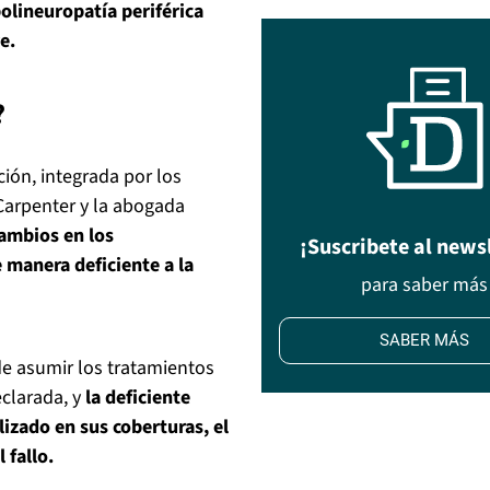
polineuropatía periférica
e.
?
ión, integrada por los
Carpenter y la abogada
ambios en los
¡Suscribete al news
 manera deficiente a la
para saber más
SABER MÁS
 de asumir los tratamientos
eclarada, y
la deficiente
izado en sus coberturas, el
 fallo.