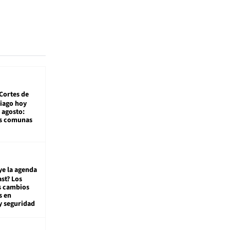
Cortes de
tiago hoy
 agosto:
as comunas
ye la agenda
st? Los
s cambios
s en
y seguridad