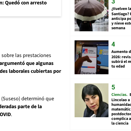
n: Quedó con arresto
¿Vuelven la
Santiago? 
anticipa po
y nieve est
semana
Aumento d
 sobre las prestaciones
2026: revi
subirá el 
argumentó que algunas
tu edad
es laborales cubiertas por
Ciencias
(Suseso) determinó que
Lincolao a 
humanidad
deradas parte de la
matemátic
COVID
.
postdocto
complica 
la ciencia