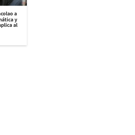
ncolao a
ática y
plica al