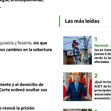
.
Las más leídas
atría y fisiatría,
sin que
Nacional
los cambios en la cobertura
luz en San
jueves 6 de
serán 11 l
afectadas
¿Qué inclu
tente y el domicilio de
ACOT de Ka
Corte ordenó ocultar sus
principale
anunciado
economía 
 revocó la prisión