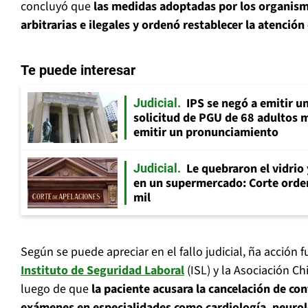
concluyó que
las medidas adoptadas por los organism
arbitrarias e ilegales y ordenó restablecer la atenció
Te puede interesar
IPS se negó a emitir u
Judicial
solicitud de PGU de 68 adultos 
emitir un pronunciamiento
Le quebraron el vidrio
Judicial
en un supermercado: Corte orde
mil
Según se puede apreciar en el fallo judicial, ña acción 
Instituto de Seguridad Laboral
(ISL) y la Asociación C
luego de que
la paciente acusara la cancelación de co
exámenes en especialidades como cardiología, neuro