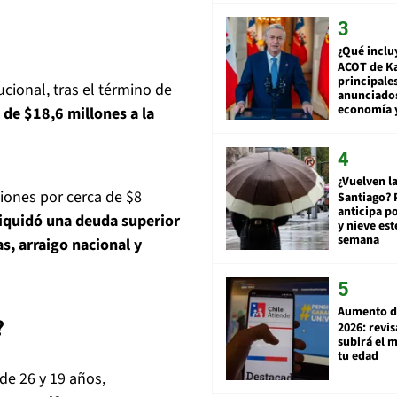
¿Qué inclu
ACOT de Ka
principale
cional, tras el término de
anunciado
economía 
 de $18,6 millones a la
¿Vuelven la
iones por cerca de $8
Santiago? 
anticipa po
liquidó una deuda superior
y nieve est
semana
s, arraigo nacional y
Aumento d
?
2026: revi
subirá el 
tu edad
de 26 y 19 años,