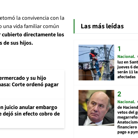
etomó la convivencia con la
Las más leídas
o una vida familiar común
 cubierto directamente los
 de sus hijos.
Nacional
luz en San
jueves 6 de
serán 11 l
afectadas
rmercado y su hijo
masa: Corte ordenó pagar
Nacional
en juicio anular embargo
de Hacien
vetos del 
 dejó sin efecto cobro de
megarrefo
Anatocismo
financiero 
pago a py