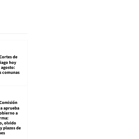
Cortes de
tiago hoy
 agosto:
as comunas
Comisión
da aprueba
gobierno a
rma:
, olvido
y plazos de
mes