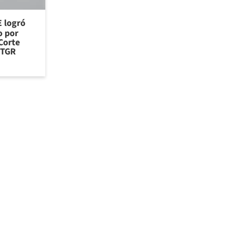
E logró
o por
Corte
 TGR