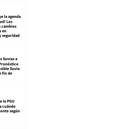
ye la agenda
st? Los
s cambios
s en
y seguridad
s lluvias a
Pronóstico
sible lluvia
e fin de
e la PGU
sa cuándo
monto según