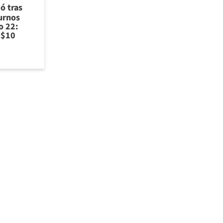
ó tras
turnos
o 22:
 $10