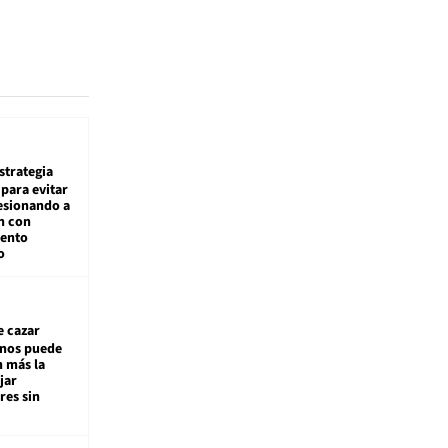
estrategia
para evitar
esionando a
n con
iento
o
e cazar
inos puede
n más la
jar
es sin