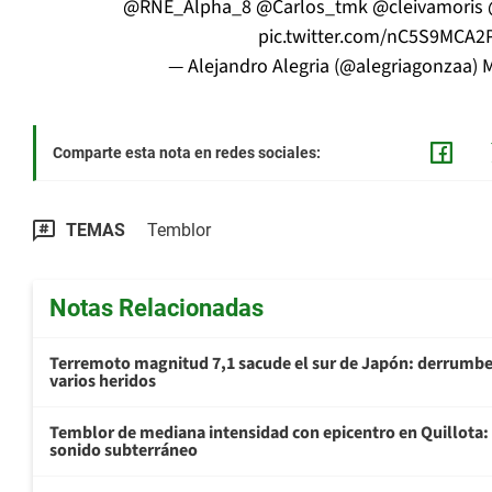
@RNE_Alpha_8
@Carlos_tmk
@cleivamoris
pic.twitter.com/nC5S9MCA2
— Alejandro Alegria (@alegriagonzaa)
M
Comparte esta nota en redes sociales:
TEMAS
Temblor
Notas Relacionadas
Terremoto magnitud 7,1 sacude el sur de Japón: derrumbe 
varios heridos
Temblor de mediana intensidad con epicentro en Quillota: 
sonido subterráneo