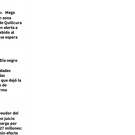
a
Mega
n zona
de Quilicura
n alerta a
ebido al
 se espera
Día negro
idades
las
 que dejó la
n de
orma
eudor del
en juicio
bargo por
27 millones:
sin efecto