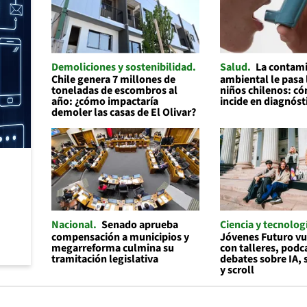
Demoliciones y sostenibilidad
Salud
La contam
Chile genera 7 millones de
ambiental le pasa 
toneladas de escombros al
niños chilenos: c
año: ¿cómo impactaría
incide en diagnós
demoler las casas de El Olivar?
Nacional
Senado aprueba
Ciencia y tecnolog
compensación a municipios y
Jóvenes Futuro vu
megarreforma culmina su
con talleres, podc
tramitación legislativa
debates sobre IA,
y scroll