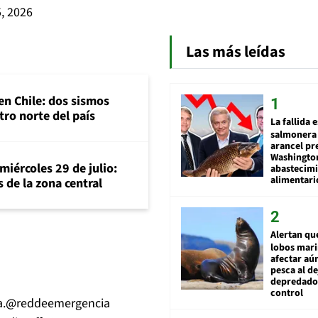
, 2026
Las más leídas
en Chile: dos sismos
tro norte del país
La fallida 
salmonera 
arancel pr
Washingto
miércoles 29 de julio:
abastecim
alimentari
 de la zona central
Alertan qu
lobos mar
afectar aú
pesca al de
depredador
control
a
.
@reddeemergencia