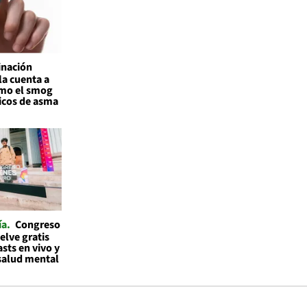
inación
la cuenta a
ómo el smog
ticos de asma
ía
Congreso
elve gratis
asts en vivo y
 salud mental