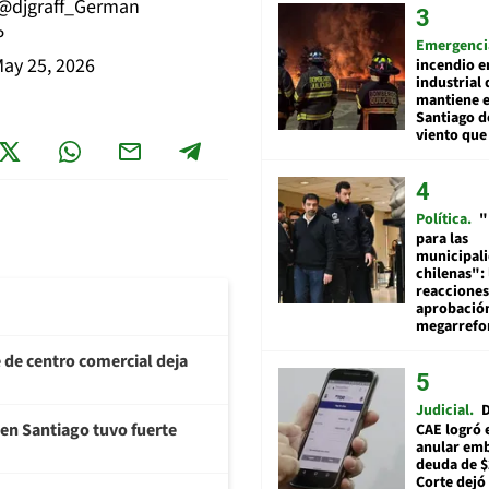
@djgraff_German
P
Emergenci
ay 25, 2026
incendio e
industrial 
mantiene e
Santiago d
viento que
Política
"
para las
municipal
chilenas": 
reacciones
aprobació
megarref
de centro comercial deja
Judicial
D
en Santiago tuvo fuerte
CAE logró 
anular em
deuda de $
Corte dejó 