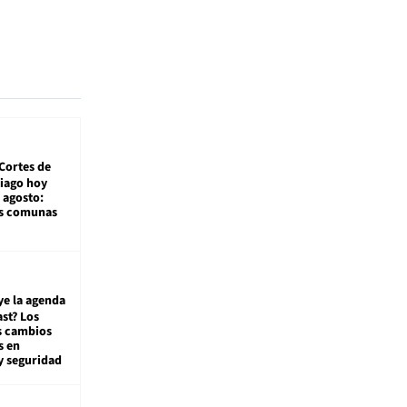
Cortes de
tiago hoy
 agosto:
as comunas
ye la agenda
st? Los
s cambios
s en
y seguridad