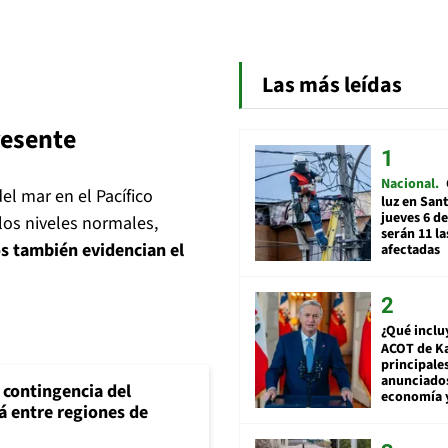
Las más leídas
resente
Nacional
el mar en el Pacífico
luz en San
jueves 6 de
 los niveles normales,
serán 11 l
s también evidencian el
afectadas
¿Qué inclu
ACOT de Ka
principale
anunciado
e contingencia del
economía 
á entre regiones de