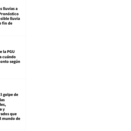
s lluvias a
Pronóstico
sible lluvia
e fin de
e la PGU
sa cuándo
monto según
El golpe de
las
es,
a y
rados que
al mundo de