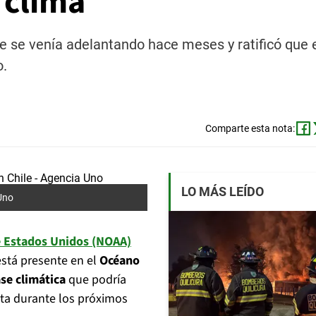
 clima
e se venía adelantando hace meses y ratificó que 
o.
Comparte esta nota:
LO MÁS LEÍDO
Uno
e Estados Unidos (NOAA)
stá presente en el
Océano
ase climática
que podría
eta durante los próximos