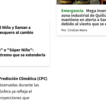
Emergencia
Mega ince
zona industrial de Quili
mantiene en alerta a Sa
debido al viento que se 
l Niño y llaman a
Por
Cristian Neira
pesquero al cambio
a" o "Súper Niño":
tremo que se extendería
Predicción Climática (CPC)
observadas durante las
fera ya refleja el
proyecciones que