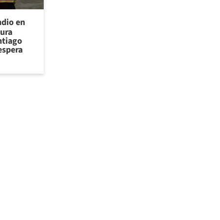
ndio en
cura
ntiago
espera