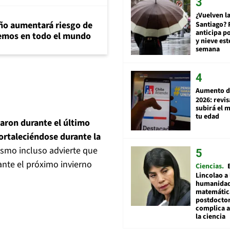
¿Vuelven la
ño aumentará riesgo de
Santiago? 
anticipa po
emos en todo el mundo
y nieve est
semana
Aumento d
2026: revi
subirá el 
tu edad
laron durante el último
ortaleciéndose durante la
ismo incluso advierte que
ante el próximo invierno
Ciencias
Lincolao a 
humanidad
matemátic
postdocto
complica 
la ciencia