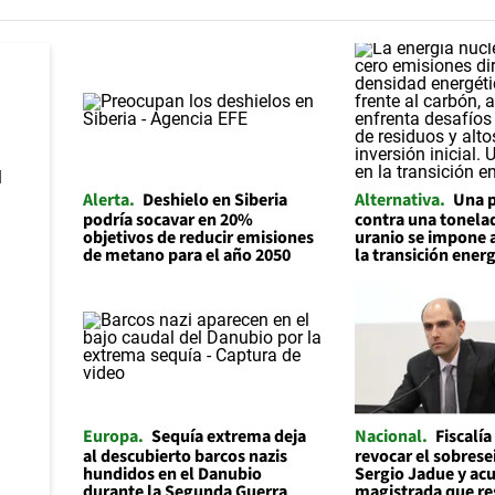
Alerta
Deshielo en Siberia
Alternativa
Una p
podría socavar en 20%
contra una tonelad
objetivos de reducir emisiones
uranio se impone 
de metano para el año 2050
la transición ener
Europa
Sequía extrema deja
Nacional
Fiscalía
al descubierto barcos nazis
revocar el sobrese
hundidos en el Danubio
Sergio Jadue y acu
durante la Segunda Guerra
magistrada que re