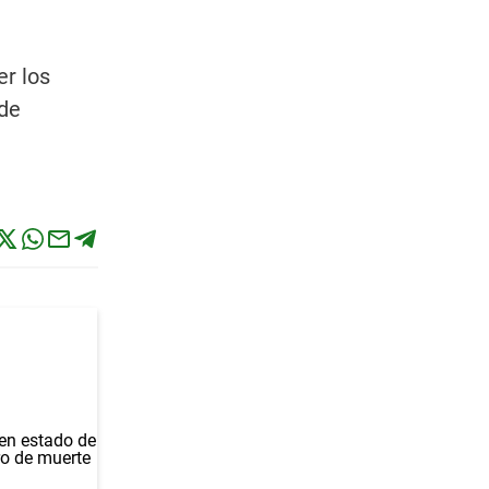
er los
sde