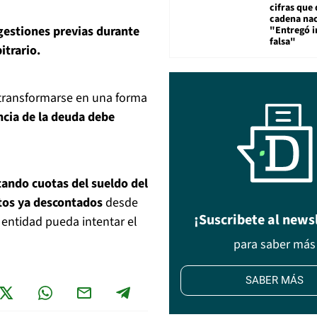
cifras que 
cadena nac
gestiones previas durante
"Entregó 
falsa"
itrario.
 transformarse en una forma
ncia de la deuda debe
tando cuotas del sueldo del
ntos ya descontados
desde
¡Suscribete al news
 entidad pueda intentar el
para saber más
SABER MÁS