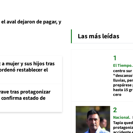
el aval dejaron de pagar, y
Las más leídas
 a mujer y sus hijos tras
El Tiempo
ordenó restablecer el
centro sur
"descanso"
lluvias, pe
prepárese p
hasta 15 g
rave tras protagonizar
cero
s confirma estado de
Nacional
Tapia qued
protagoniz
accidente 