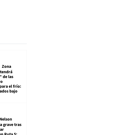
Zona
 tendrá
 de las
ro
ara el frío:
rados bajo
Nelson
a grave tras
ar
en Ruta 5: