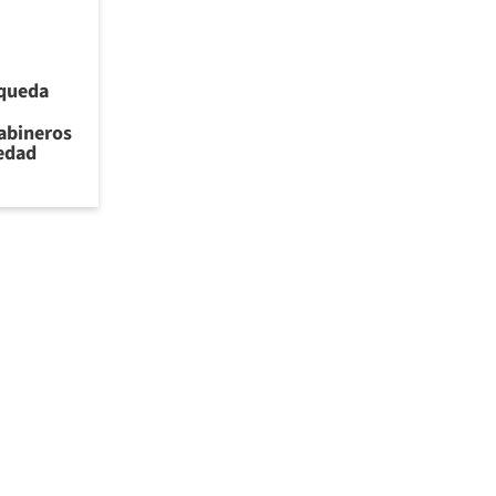
 queda
rabineros
iedad