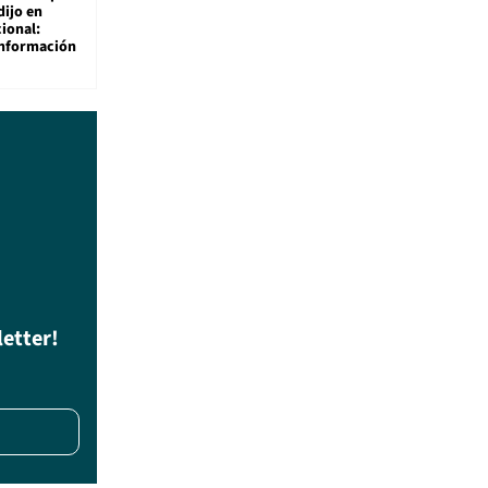
dijo en
ional:
información
letter!