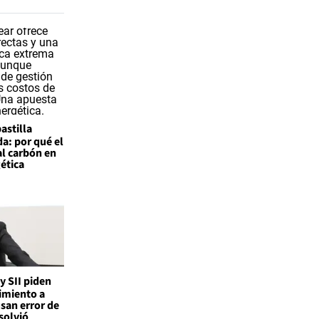
astilla
a: por qué el
al carbón en
gética
 y SII piden
imiento a
san error de
solvió