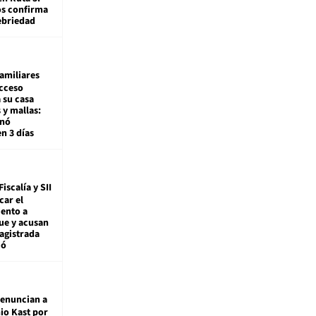
os confirma
ebriedad
amiliares
cceso
 su casa
 y mallas:
enó
en 3 días
Fiscalía y SII
car el
ento a
ue y acusan
agistrada
ió
enuncian a
io Kast por