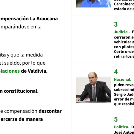
Carabiner
estado de 
Compensación La Araucana
 amparándose en la
Judicial
F
cerraron a
vehicular a
con pilotes
Corte ord
ita
y que la medida
retirarlos 
l sueldo, por lo que
elaciones
de Valdivia.
Nacional
piden revo
sobreseimi
n constitucional.
Sergio Jad
error de m
que resolv
s de compensación
descontar
jercerse de manera
Política
D
José Anton