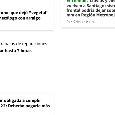
El Tiempo
Lluvias y vi
vuelven a Santiago: sis
frontal podría dejar sob
drome que dejó "vegetal"
mm en Región Metropol
inecólogo con arraigo
Por
Cristian Neira
 trabajos de reparaciones,
ar hasta 7 horas
.
er obligada a cumplir
o 22: Deberán pagarle más