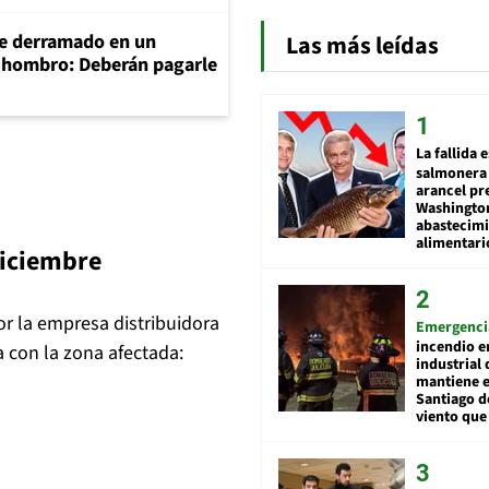
Las más leídas
e derramado en un
e hombro: Deberán pagarle
La fallida 
salmonera 
arancel pr
Washingto
abastecim
alimentari
diciembre
r la empresa distribuidora
Emergenci
incendio e
 con la zona afectada:
industrial 
mantiene e
Santiago d
viento que