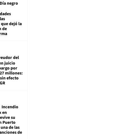
Día negro
idades
las
 que dejó la
n de
orma
eudor del
en juicio
bargo por
27 millones:
sin efecto
TGR
Incendio
x en
revive su
n Puerto
 una de las
anciones de