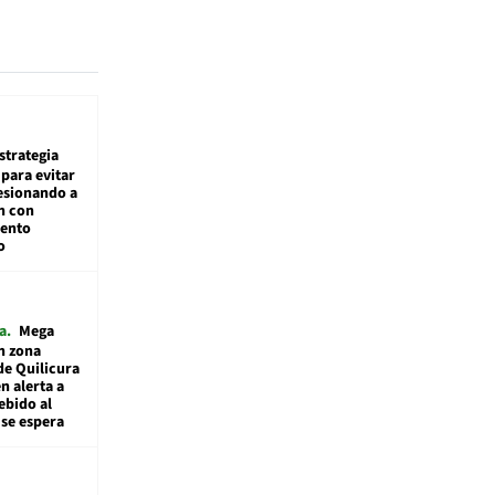
estrategia
para evitar
esionando a
n con
iento
o
a
Mega
n zona
de Quilicura
n alerta a
ebido al
 se espera