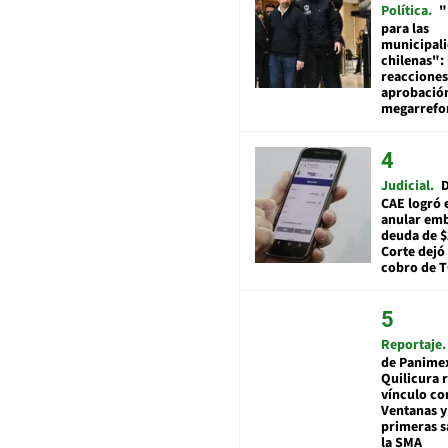
Política
"
para las
municipal
chilenas": 
reacciones
aprobació
megarref
Judicial
D
CAE logró 
anular em
deuda de $
Corte dejó 
cobro de 
Reportaje
de Panime
Quilicura 
vínculo co
Ventanas y
primeras s
la SMA