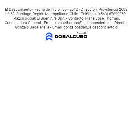
El Desconcierto - Fecha de Inicio: 05 - 2012 - Dirección: Providencia 2608,
of. 63. Santiago, Región Metropolitana, Chile - Teléfono: (+569) 67899269 -
Razón social: El Buen Aire SpA. - Contacto: María José Thomas,
Coordinadora General - Email:
mjosethomas@eldesconcierto.cl
- Director:
Gonzalo Badal Mella - Email:
gonzalobadal@eldesconcierto.cl