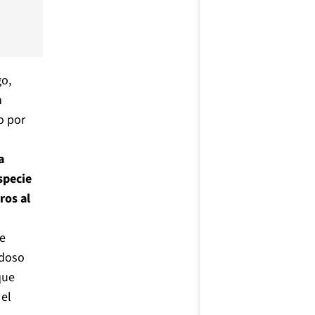
go,
n
o por
a
specie
ros al
a
de
edoso
que
 el