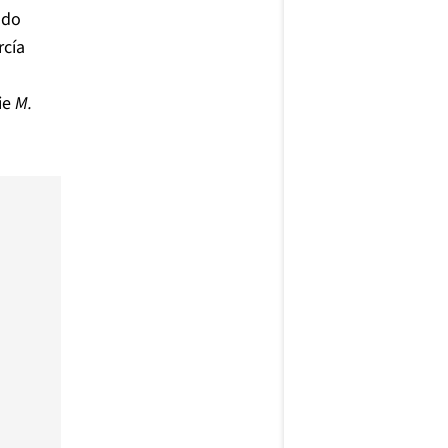
ndo
rcía
ie
M.