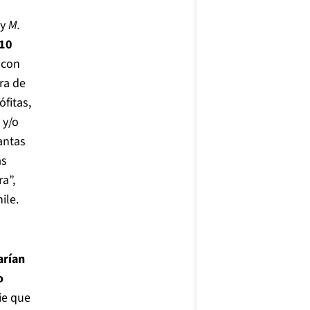
y
M.
 10
e con
ra de
fitas,
 y/o
antas
ás
a”,
ile.
arían
o
ie que