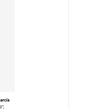
arcía
0”,