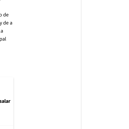
o de
y de a
la
pal
salar