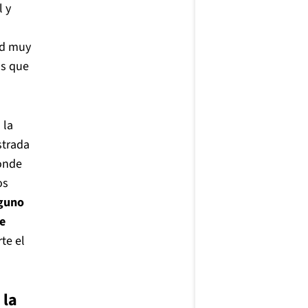
l y
ad muy
os que
 la
strada
onde
os
lguno
e
rte el
 la