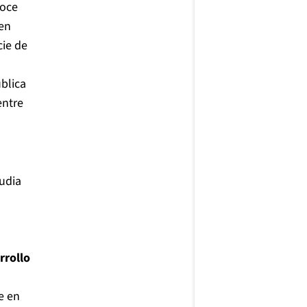
noce
 en
cie de
blica
entre
udia
rrollo
e en