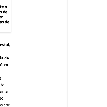
te o
os de
er
as de
estal,
ia de
ió en
o
oto
mente
so
as son