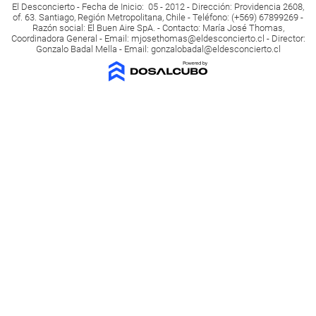
El Desconcierto - Fecha de Inicio: 05 - 2012 - Dirección: Providencia 2608,
of. 63. Santiago, Región Metropolitana, Chile - Teléfono: (+569) 67899269 -
Razón social: El Buen Aire SpA. - Contacto: María José Thomas,
Coordinadora General - Email:
mjosethomas@eldesconcierto.cl
- Director:
Gonzalo Badal Mella - Email:
gonzalobadal@eldesconcierto.cl