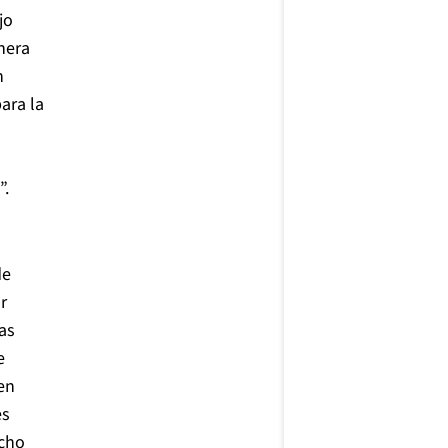
jo
nera
n
ara la
”.
de
r
as
e
en
es
cho