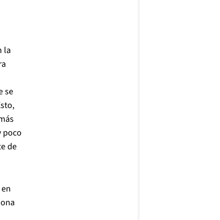
n la
ra
e se
sto,
 más
y poco
te de
 en
iona