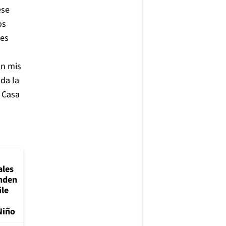
ese
os
les
on mis
da la
a Casa
ales
nden
ile
Niño