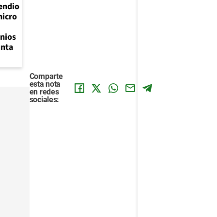
endio
micro
nios
unta
Comparte
esta nota
en redes
sociales: