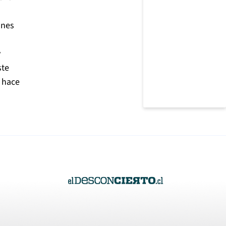
ones
y
ste
e hace