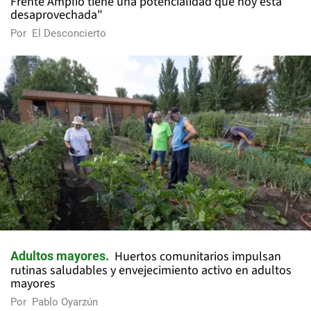
Frente Amplio tiene una potencialidad que hoy está
desaprovechada"
Por
El Desconcierto
Huertos comunitarios impulsan
Adultos mayores
rutinas saludables y envejecimiento activo en adultos
mayores
Por
Pablo Oyarzún