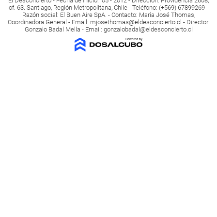
El Desconcierto - Fecha de Inicio: 05 - 2012 - Dirección: Providencia 2608,
of. 63. Santiago, Región Metropolitana, Chile - Teléfono: (+569) 67899269 -
Razón social: El Buen Aire SpA. - Contacto: María José Thomas,
Coordinadora General - Email:
mjosethomas@eldesconcierto.cl
- Director:
Gonzalo Badal Mella - Email:
gonzalobadal@eldesconcierto.cl