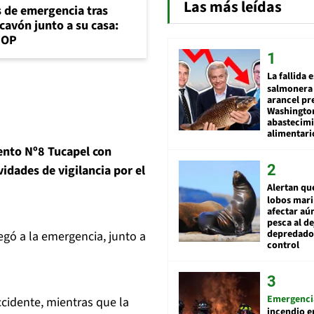
Las más leídas
s de emergencia tras
cavón junto a su casa:
MOP
La fallida 
salmonera 
arancel pr
Washingto
abastecim
alimentari
iento Nº8 Tucapel con
vidades de vigilancia por el
Alertan qu
lobos mar
afectar aú
pesca al de
depredador
egó a la emergencia, junto a
control
Emergenci
cidente, mientras que la
incendio e