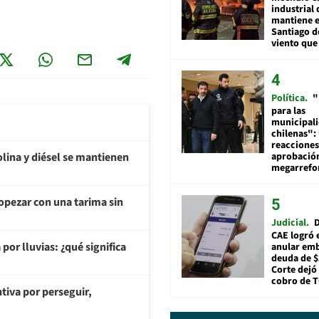
industrial 
mantiene e
Santiago d
viento que
Política
"
para las
municipal
chilenas": 
reacciones
aprobació
olina y diésel se mantienen
megarref
opezar con una tarima sin
Judicial
D
CAE logró 
or lluvias: ¿qué significa
anular em
deuda de $
Corte dejó 
cobro de 
tiva por perseguir,