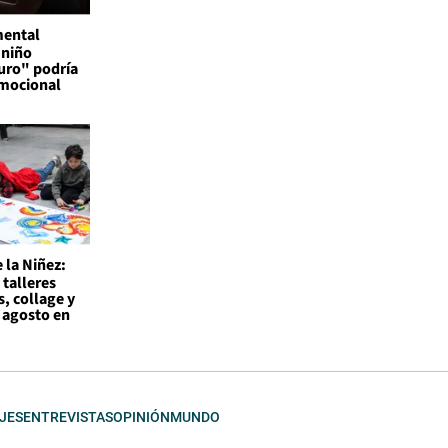
mental
 niño
uro" podría
emocional
 la Niñez:
 talleres
s, collage y
 agosto en
JES
ENTREVISTAS
OPINIÓN
MUNDO