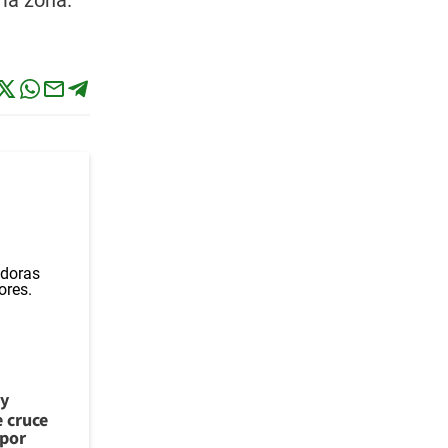
 la zona.
 y
e cruce
 por