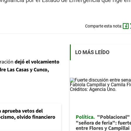
vigilancia por el Estado de Emergencia que rige en
Comparte esta nota:
LO MÁS LEÍDO
eración
dejó el volcamiento
dre Las Casas y Cunco,
 aprueba vetos del
Política
"Poblacional"
cismo, olvido financiero
"señora de feria": fuert
entre Flores y Campillai