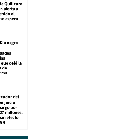
de Quilicura
n alerta a
ebido al
 se espera
Día negro
idades
las
 que dejó la
n de
orma
eudor del
en juicio
bargo por
27 millones:
sin efecto
TGR