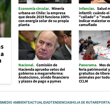
Economía circular
Minería
Infancias
Salud 
urbana en Chile: la empresa
infantil: cuándo el
que desde 2019 funciona 100%
"callado" o "mad
con energía solar de su propia
indicar malestar 
planta
camuflado
ás
 a
n
Nacional
Comisión de
Panorama
Mes de
Hacienda aprueba vetos del
feria patrimonial y
gobierno a megarreforma:
gratuitos de títere
Anatocismo, olvido financiero
animales por todo
y plazos de pago a pymes
CCLM
S
MEDIO AMBIENTE
ACTUALIDAD
TENDENCIAS
HOJA DE RUTA
REPORTA