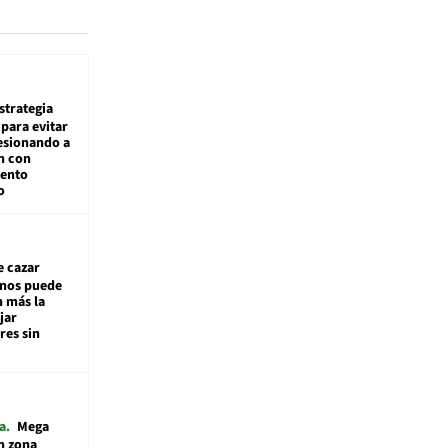
estrategia
para evitar
esionando a
n con
iento
o
e cazar
inos puede
n más la
jar
es sin
a
Mega
n zona