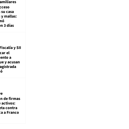
amiliares
cceso
 su casa
 y mallas:
enó
en 3 días
Fiscalía y SII
car el
ento a
ue y acusan
agistrada
ió
De
ón de firmas
 activos:
eta contra
ca a Franco