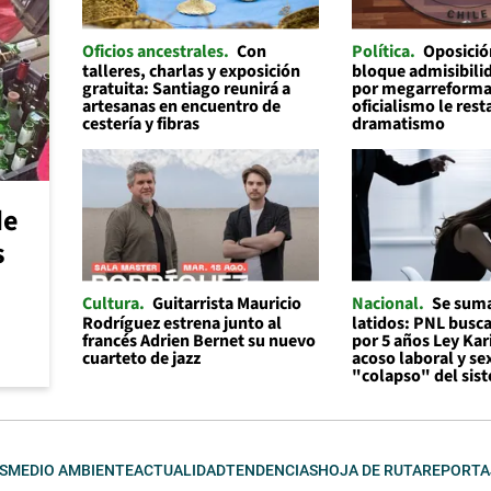
Oficios ancestrales
Con
Política
Oposició
talleres, charlas y exposición
bloque admisibilid
gratuita: Santiago reunirá a
por megarreforma
artesanas en encuentro de
oficialismo le rest
cestería y fibras
dramatismo
de
s
Cultura
Guitarrista Mauricio
Nacional
Se suma
Rodríguez estrena junto al
latidos: PNL busc
francés Adrien Bernet su nuevo
por 5 años Ley Kar
cuarteto de jazz
acoso laboral y se
"colapso" del sis
S
MEDIO AMBIENTE
ACTUALIDAD
TENDENCIAS
HOJA DE RUTA
REPORTA