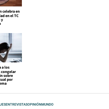
n celebra en
ad en el TC
 y
a
 a los
a congelar
in sobre
xual por
tema
JES
ENTREVISTAS
OPINIÓN
MUNDO