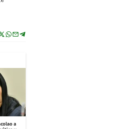
te
ncolao a