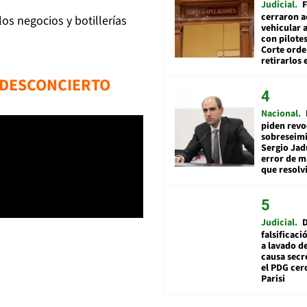
Judicial
F
cerraron a
os negocios y botillerías
vehicular a
con pilotes
Corte ord
retirarlos 
L DESCONCIERTO
Nacional
piden revo
sobreseimi
Sergio Jad
error de m
que resolv
Judicial
falsificaci
a lavado de
causa secr
el PDG cer
Parisi