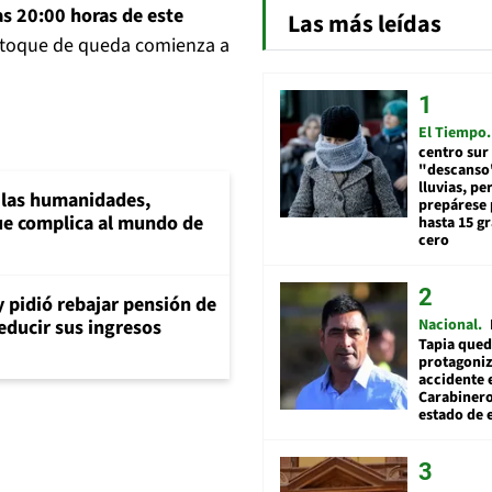
las 20:00 horas de este
Las más leídas
 toque de queda comienza a
El Tiempo
centro sur
"descanso"
lluvias, pe
a las humanidades,
prepárese p
e complica al mundo de
hasta 15 g
cero
y pidió rebajar pensión de
Nacional
reducir sus ingresos
Tapia qued
protagoniz
accidente 
Carabiner
estado de 