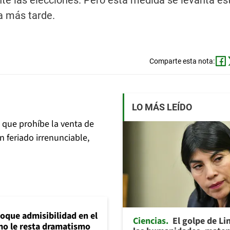
nte las elecciones. Pero esta medida se levanta es
a más tarde.
Comparte esta nota:
LO MÁS LEÍDO
 que prohíbe la venta de
n feriado irrenunciable,
loque admisibilidad en el
Ciencias
El golpe de Li
mo le resta dramatismo