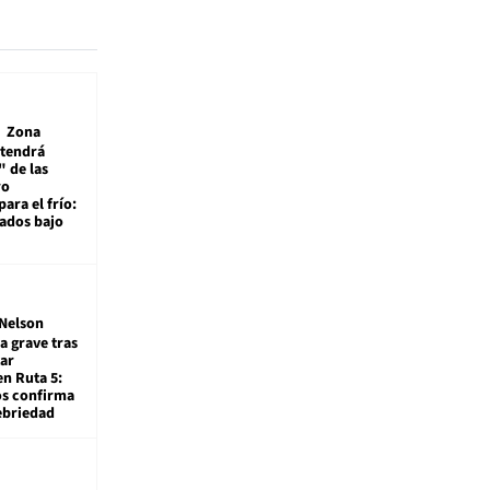
Zona
 tendrá
 de las
ro
ara el frío:
rados bajo
Nelson
a grave tras
ar
en Ruta 5:
os confirma
ebriedad