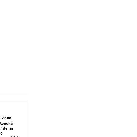
Zona
 tendrá
 de las
ro