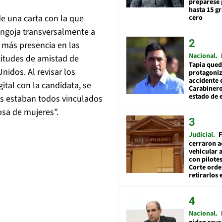
prepárese p
hasta 15 g
e una carta con la que
cero
congoja transversalmente a
 más presencia en las
Nacional
icitudes de amistad de
Tapia qued
idos. Al revisar los
protagoniz
accidente 
ital con la candidata, se
Carabiner
estado de 
s estaban todos vinculados
sa de mujeres”.
Judicial
F
cerraron a
vehicular a
con pilotes
Corte ord
retirarlos 
Nacional