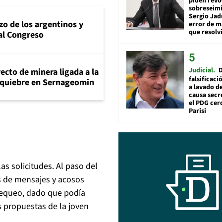
piden revo
sobreseimi
Sergio Jad
zo de los argentinos y
error de m
que resolv
al Congreso
Judicial
ecto de minera ligada a la
falsificaci
n quiebre en Sernageomin
a lavado de
causa secr
el PDG cer
Parisi
as solicitudes. Al paso del
os de mensajes y acosos
chequeo, dado que podía
s propuestas de la joven