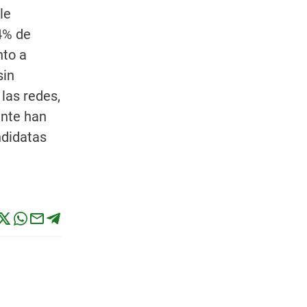
le
4% de
nto a
sin
las redes,
ente han
ndidatas