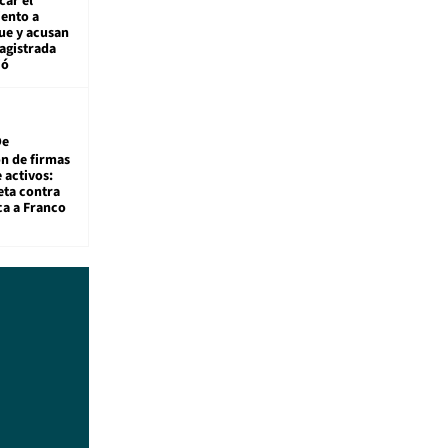
car el
ento a
ue y acusan
agistrada
ió
De
ón de firmas
 activos:
eta contra
ca a Franco