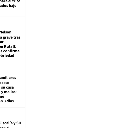
ara el frío:
rados bajo
Nelson
a grave tras
ar
en Ruta 5:
os confirma
ebriedad
amiliares
cceso
 su casa
 y mallas:
enó
en 3 días
Fiscalía y SII