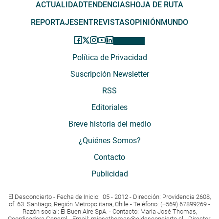
ACTUALIDAD
TENDENCIAS
HOJA DE RUTA
REPORTAJES
ENTREVISTAS
OPINIÓN
MUNDO
Política de Privacidad
Suscripción Newsletter
RSS
Editoriales
Breve historia del medio
¿Quiénes Somos?
Contacto
Publicidad
El Desconcierto - Fecha de Inicio: 05 - 2012 - Dirección: Providencia 2608,
of. 63. Santiago, Región Metropolitana, Chile - Teléfono: (+569) 67899269 -
Razón social: El Buen Aire SpA. - Contacto: María José Thomas,
Coordinadora General - Email:
mjosethomas@eldesconcierto.cl
- Director: