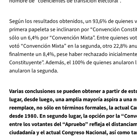
nombre de “coeficientes de transición electoral”.
Según los resultados obtenidos, un 93,6% de quienes 
primera papeleta se inclinaron por “Convención Constit
sólo un 6,4% por “Convención Mixta”. Entre quienes vo
votó “Convención Mixta” en la segunda, otro 22,8% anu
finalmente un 8,4%, pese haber rechazado inicialment
Constituyente”. Además, el 100% de quienes anularon 
anularon la segunda.
Varias conclusiones se pueden obtener a partir de est
lugar, desde luego, una amplia mayoría aspira a una 
reemplace, no sólo en términos formales, la actual C
desde 1980. En segundo lugar, la opción por la “Conv
entre los votantes del “Apruebo” refleja el distanciam
ciudadanía y el actual Congreso Nacional, así como tam