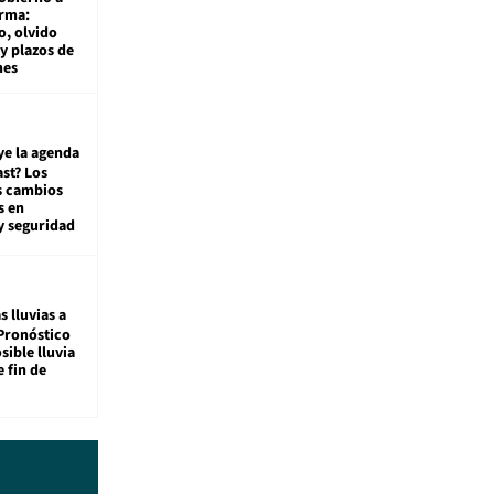
rma:
, olvido
y plazos de
mes
ye la agenda
st? Los
s cambios
s en
y seguridad
s lluvias a
Pronóstico
sible lluvia
e fin de