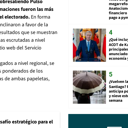
sobresaliendo Pulso
megarrefo
Anatocismo
imaciones fueron las más
financiero 
el electorado.
En forma
pago a py
nclinaron a favor de la
resultados que se muestran
as escrutadas a nivel
¿Qué inclu
ACOT de Ka
itio web del Servicio
principale
anunciado
economía 
gados a nivel regional, se
s ponderados de los
cias de ambas papeletas,
¿Vuelven la
Santiago? 
anticipa po
y nieve est
semana
safío estratégico para el