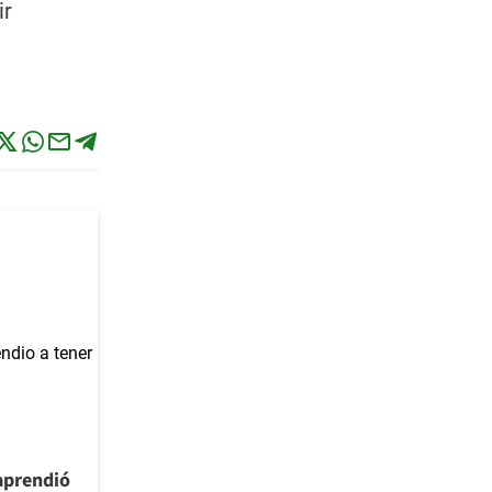
ir
aprendió