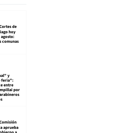
Cortes de
tiago hoy
 agosto:
as comunas
al" y
 feria":
ce entre
mpillai por
carabineros
os
Comisión
da aprueba
gobierno a