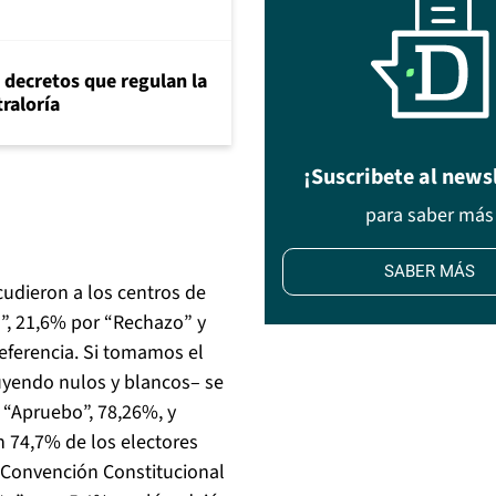
 decretos que regulan la
traloría
¡Suscribete al news
para saber más
SABER MÁS
cudieron a los centros de
o”, 21,6% por “Rechazo” y
eferencia. Si tomamos el
luyendo nulos y blancos– se
l: “Apruebo”, 78,26%, y
n 74,7% de los electores
 “Convención Constitucional