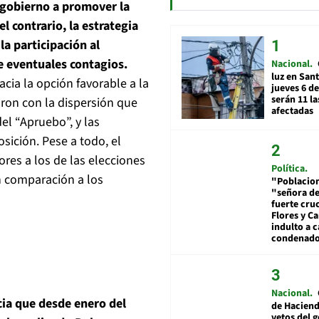
 gobierno a promover la
l contrario, la estrategia
la participación al
de eventuales contagios.
Nacional
luz en San
acia la opción favorable a la
jueves 6 de
serán 11 l
ron con la dispersión que
afectadas
del “Apruebo”, y las
sición. Pese a todo, el
ores a los de las elecciones
Política
n comparación a los
"Poblacion
"señora de
fuerte cru
Flores y Ca
indulto a 
condenad
Nacional
cia que desde enero del
de Hacien
vetos del 