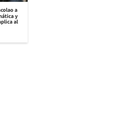
ncolao a
ática y
plica al