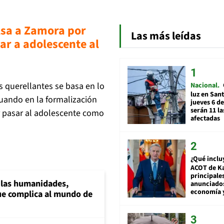
lsa a Zamora por
Las más leídas
r a adolescente al
s querellantes se basa en lo
Nacional
luz en San
cuando en la formalización
jueves 6 de
serán 11 l
r pasar al adolescente como
afectadas
¿Qué inclu
ACOT de Ka
principale
a las humanidades,
anunciado
economía 
e complica al mundo de