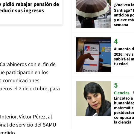
y pidió rebajar pensión de
¿Vuelven la
reducir sus ingresos
Santiago? 
anticipa po
y nieve est
semana
Aumento d
2026: revi
subirá el 
 Carabineros con el fin de
tu edad
ue participaron en los
as comunicaciones
eros el 2 de octubre, para
Ciencias
Lincolao a 
humanidad
matemátic
postdocto
nterior, Víctor Pérez, al
complica 
la ciencia
onal de servicio del SAMU
tendido.