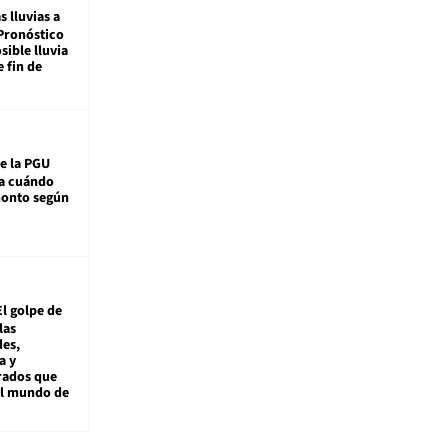
s lluvias a
Pronóstico
sible lluvia
e fin de
e la PGU
sa cuándo
monto según
El golpe de
las
es,
a y
rados que
al mundo de