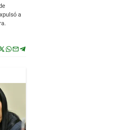
de
expulsó a
ra.