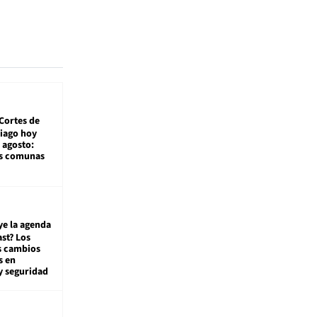
Cortes de
tiago hoy
 agosto:
as comunas
ye la agenda
st? Los
s cambios
s en
y seguridad