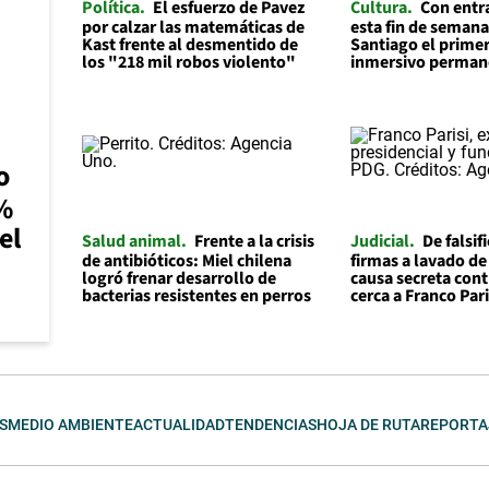
Política
El esfuerzo de Pavez
Cultura
Con entr
por calzar las matemáticas de
esta fin de semana
Kast frente al desmentido de
Santiago el prime
los "218 mil robos violento"
inmersivo permane
o
0%
el
Salud animal
Frente a la crisis
Judicial
De falsif
de antibióticos: Miel chilena
firmas a lavado de
logró frenar desarrollo de
causa secreta cont
bacterias resistentes en perros
cerca a Franco Pari
S
MEDIO AMBIENTE
ACTUALIDAD
TENDENCIAS
HOJA DE RUTA
REPORTA