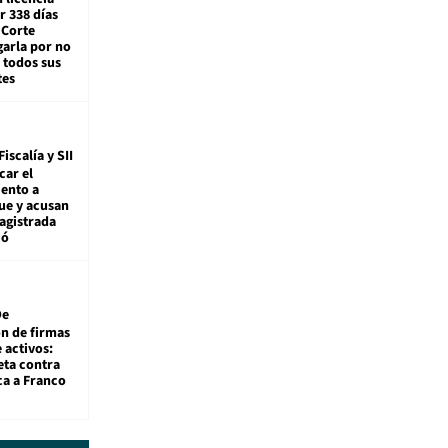
r 338 días
 Corte
arla por no
 todos sus
tes
Fiscalía y SII
car el
ento a
ue y acusan
agistrada
ió
De
ón de firmas
 activos:
eta contra
ca a Franco