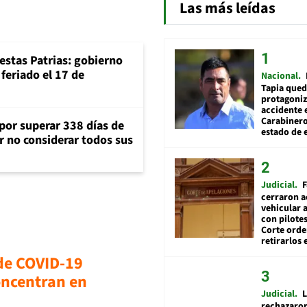
Las más leídas
iestas Patrias: gobierno
feriado el 17 de
Nacional
Tapia qued
protagoniz
accidente 
Carabiner
 por superar 338 días de
estado de 
r no considerar todos sus
Judicial
F
cerraron a
vehicular a
con pilotes
Corte ord
retirarlos 
de COVID-19
oncentran en
Judicial
L
rechazaron