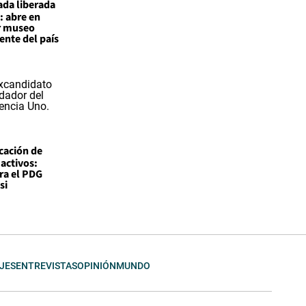
ada liberada
: abre en
r museo
nte del país
icación de
 activos:
ra el PDG
si
JES
ENTREVISTAS
OPINIÓN
MUNDO