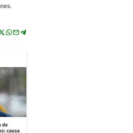
ones.
n de
os: causa