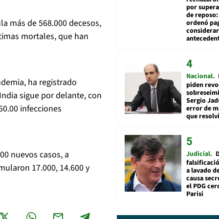
por supera
de reposo:
ula más de 568.000 decesos,
ordenó pag
considerar
timas mortales, que han
anteceden
Nacional
andemia, ha registrado
piden revo
sobreseimi
ndia sigue por delante, con
Sergio Jad
50.00 infecciones
error de m
que resolv
000 nuevos casos, a
Judicial
falsificaci
umularon 17.000, 14.600 y
a lavado de
causa secr
el PDG cer
Parisi