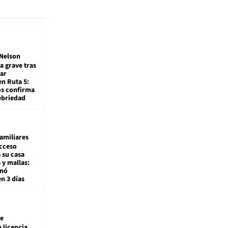
Nelson
a grave tras
ar
en Ruta 5:
os confirma
ebriedad
amiliares
cceso
 su casa
 y mallas:
enó
en 3 días
e
 licencia