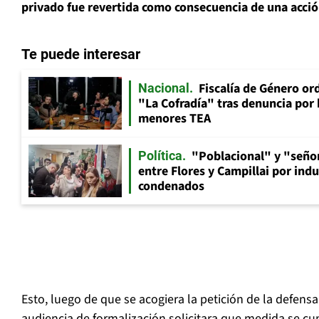
privado fue revertida como consecuencia de una acción 
Te puede interesar
Fiscalía de Género ord
Nacional
"La Cofradía" tras denuncia por
menores TEA
"Poblacional" y "señor
Política
entre Flores y Campillai por indu
condenados
Esto, luego de que se acogiera la petición de la defens
audiencia de formalización solicitara que medida se cu