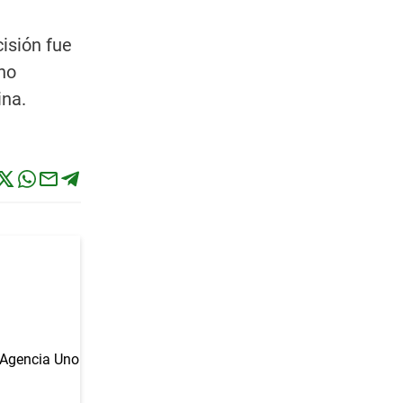
cisión fue
 no
ina.