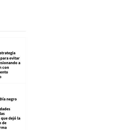
estrategia
para evitar
esionando a
n con
iento
o
Día negro
idades
las
 que dejó la
n de
orma