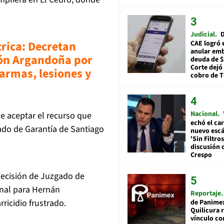
Judicial
D
trica: Decretan
CAE logró 
anular em
rón Argandoña por
deuda de $
Corte dejó 
 armas, lesiones y
cobro de 
Nacional
ue aceptar el recurso que
echó el car
do de Garantía de Santiago
nuevo esc
'Sin Filtros
discusión 
Crespo
decisión de Juzgado de
enal para Hernán
Reportaje
ricidio frustrado.
de Panime
Quilicura 
vínculo co