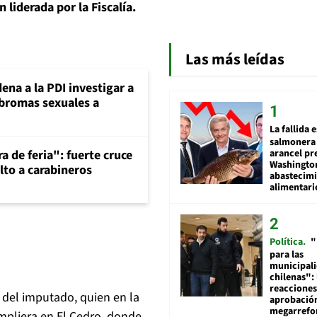
liderada por la Fiscalía.
Las más leídas
ena a la PDI investigar a
 bromas sexuales a
La fallida 
salmonera 
arancel pr
a de feria": fuerte cruce
Washingto
lto a carabineros
abastecim
alimentari
Política
"
para las
municipal
chilenas": 
reacciones
a del imputado, quien en la
aprobació
megarref
mpliera en El Cedro, donde