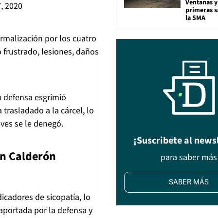
Ventanas y
, 2020
primeras s
la SMA
rmalización por los cuatro
o frustrado, lesiones, daños
u defensa esgrimió
trasladado a la cárcel, lo
eves se le denegó.
¡Suscribete al news
án Calderón
para saber más
SABER MÁS
icadores de sicopatía, lo
aportada por la defensa y