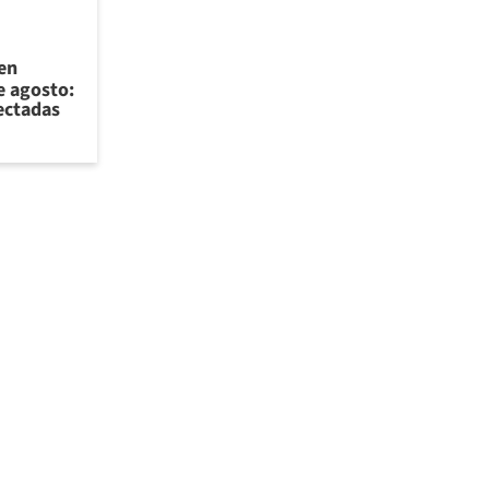
 en
e agosto:
ectadas