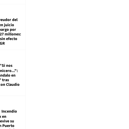
eudor del
en juicio
bargo por
27 millones:
sin efecto
TGR
"Si nos
nicero...":
ándalo en
' tras
con Claudio
Incendio
x en
revive su
n Puerto