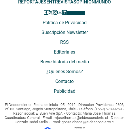
REPORTAJES
ENTREVISTAS
OPINIÓN
MUNDO
Política de Privacidad
Suscripción Newsletter
RSS
Editoriales
Breve historia del medio
¿Quiénes Somos?
Contacto
Publicidad
El Desconcierto - Fecha de Inicio: 05 - 2012 - Dirección: Providencia 2608,
of. 63. Santiago, Región Metropolitana, Chile - Teléfono: (+569) 67899269 -
Razón social: El Buen Aire SpA. - Contacto: María José Thomas,
Coordinadora General - Email:
mjosethomas@eldesconcierto.cl
- Director:
Gonzalo Badal Mella - Email:
gonzalobadal@eldesconcierto.cl