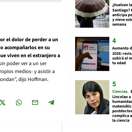
¿Vuelven la
Santiago? 
anticipa po
y nieve est
semana
r el dolor de perder a un
do acompañarlos en su
Aumento d
2026: revi
ue viven en el extranjero a
subirá el 
in poder ver a un ser
tu edad
ropios medios- y asistir a
ondan”, dijo Hoffman.
Ciencias
Lincolao a 
humanidad
matemátic
postdocto
complica 
la ciencia