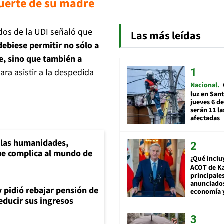
muerte de su madre
ados de la UDI señaló que
Las más leídas
ebiese permitir no sólo a
re, sino que también a
ra asistir a la despedida
Nacional
luz en San
jueves 6 de
serán 11 l
afectadas
a las humanidades,
e complica al mundo de
¿Qué inclu
ACOT de Ka
principale
anunciado
y pidió rebajar pensión de
economía 
reducir sus ingresos