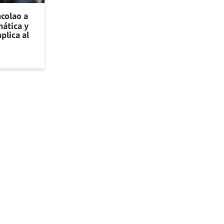
ncolao a
ática y
plica al