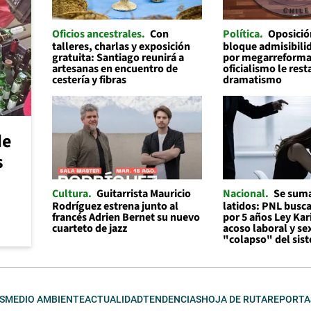
Oficios ancestrales
Con
Política
Oposició
talleres, charlas y exposición
bloque admisibilid
gratuita: Santiago reunirá a
por megarreforma
artesanas en encuentro de
oficialismo le rest
cestería y fibras
dramatismo
de
s
Cultura
Guitarrista Mauricio
Nacional
Se suma
Rodríguez estrena junto al
latidos: PNL busc
francés Adrien Bernet su nuevo
por 5 años Ley Kar
cuarteto de jazz
acoso laboral y se
"colapso" del sis
S
MEDIO AMBIENTE
ACTUALIDAD
TENDENCIAS
HOJA DE RUTA
REPORTA