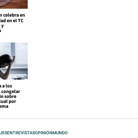
n celebra en
ad en el TC
 y
a
 a los
a congelar
in sobre
xual por
tema
JES
ENTREVISTAS
OPINIÓN
MUNDO