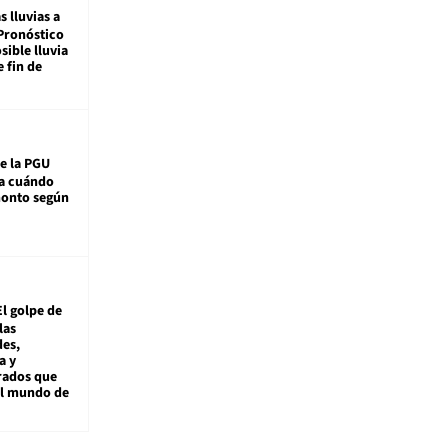
s lluvias a
Pronóstico
sible lluvia
e fin de
e la PGU
sa cuándo
monto según
El golpe de
las
es,
a y
rados que
al mundo de