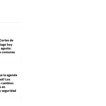
Cortes de
tiago hoy
 agosto:
as comunas
ye la agenda
st? Los
s cambios
s en
y seguridad