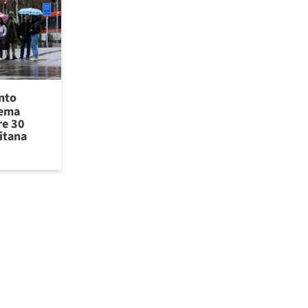
ento
tema
re 30
itana