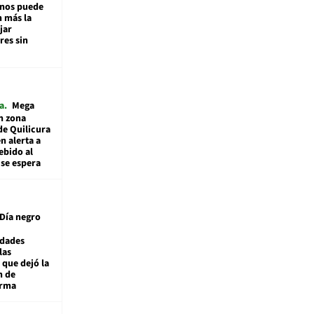
inos puede
n más la
jar
es sin
a
Mega
n zona
de Quilicura
n alerta a
ebido al
 se espera
Día negro
idades
las
 que dejó la
n de
orma