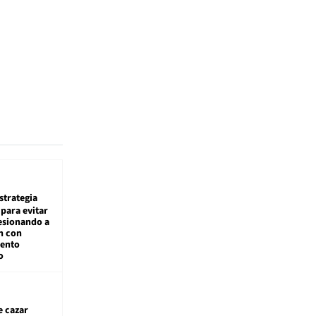
estrategia
para evitar
esionando a
n con
iento
o
e cazar