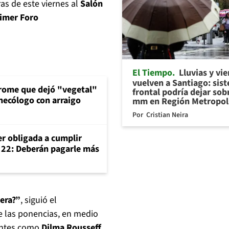
ras de este viernes al
Salón
imer Foro
El Tiempo
Lluvias y vi
vuelven a Santiago: sis
drome que dejó "vegetal"
frontal podría dejar sob
inecólogo con arraigo
mm en Región Metropol
Por
Cristian Neira
er obligada a cumplir
o 22: Deberán pagarle más
era?”
, siguió el
e las ponencias, en medio
nentes como
Dilma Rousseff