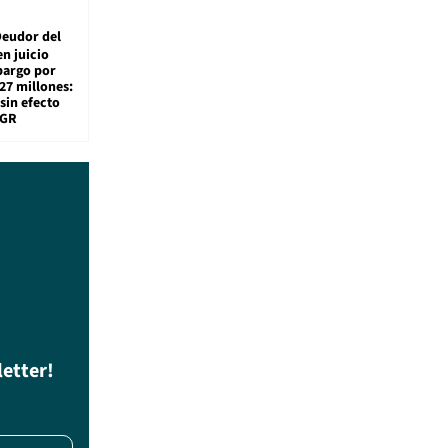
eudor del
en juicio
bargo por
27 millones:
sin efecto
TGR
letter!