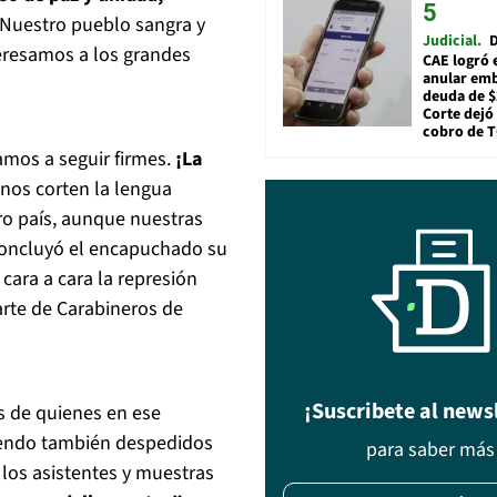
 Nuestro pueblo sangra y
Judicial
D
eresamos a los grandes
CAE logró 
anular em
deuda de $
Corte dejó 
cobro de 
amos a seguir firmes.
¡La
 nos corten la lengua
o país, aunque nuestras
concluyó el encapuchado su
cara a cara la represión
arte de Carabineros de
¡Suscribete al news
es de quienes en ese
endo también despedidos
para saber más
los asistentes y muestras