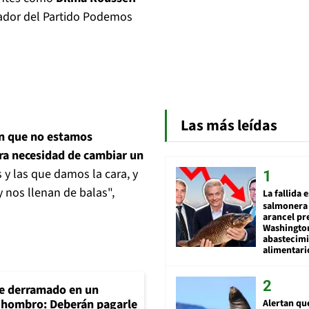
ador del Partido Podemos
Las más leídas
on que no estamos
ra necesidad de cambiar un
s y las que damos la cara, y
 nos llenan de balas",
La fallida 
salmonera 
arancel pr
Washingto
abastecim
alimentari
e derramado en un
e hombro: Deberán pagarle
Alertan qu