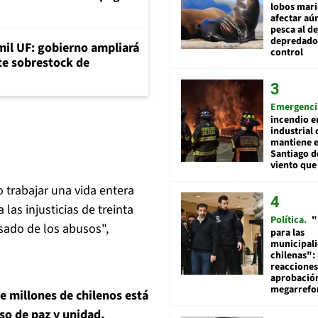
lobos mar
afectar aú
pesca al de
depredador
mil UF: gobierno ampliará
control
nte sobrestock de
Emergenci
incendio e
industrial 
mantiene e
Santiago d
viento que
 trabajar una vida entera
las injusticias de treinta
Política
"
sado de los abusos",
para las
municipal
chilenas": 
reacciones
aprobació
megarref
 millones de chilenos está
so de paz y unidad,