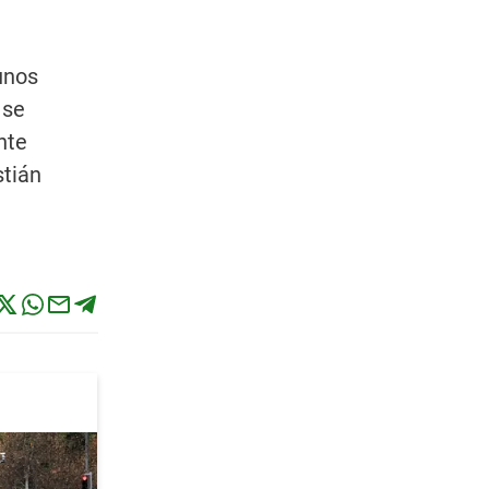
unos
 se
nte
stián