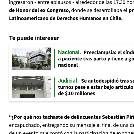
ingresaron - entre aplausos - alrededor de las 17.30 ho
de Honor del ex Congreso
, donde se desarrollaba el
pr
Latinoamericano de Derechos Humanos en Chile.
Te puede interesar
Preeclampsia: el sín
Nacional
a paciente tras parto y tiene a g
nacional
Se autodespidió tras s
Judicial
turnos pese a estar bajo artícul
de $10 millones
“¿Por qué nos tachaste de delincuentes Sebastián Piñ
encapuchado, entregando su mensaje al final de una d
de un evento que contó con la participación de expo