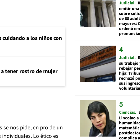
Judicial
I
emitir una
sobre soli
de 68 adul
mayores: 
ordenó emi
pronuncia
s cuidando a los niños con
Judicial
R
su trabajo 
rebajar pe
 a tener rostro de mujer
hija: Tribu
rechazó po
sus ingres
voluntari
Ciencias
Lincolao a 
humanidad
 se nos pide, en pro de un
matemátic
postdocto
 individuales. Lo ético es
complica 