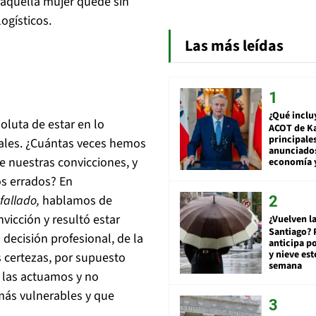
 aquella mujer quede sin
ogísticos.
Las más leídas
¿Qué inclu
soluta de estar en lo
ACOT de Ka
principale
uales. ¿Cuántas veces hemos
anunciado
 nuestras convicciones, y
economía 
s errados? En
fallado,
hablamos de
nvicción y resultó estar
¿Vuelven la
Santiago? 
decisión profesional, de la
anticipa po
y nieve est
 certezas, por supuesto
semana
, las actuamos y no
más vulnerables y que