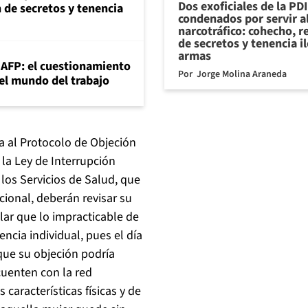
Dos exoficiales de la PDI
n de secretos y tenencia
condenados por servir a
narcotráfico: cohecho, r
de secretos y tenencia i
armas
+AFP: el cuestionamiento
Por
Jorge Molina Araneda
 el mundo del trabajo
ca al Protocolo de Objeción
 la Ley de Interrupción
los Servicios de Salud, que
cional, deberán revisar su
alar que lo impracticable de
ncia individual, pues el día
que su objeción podría
 cuenten con la red
 características físicas y de