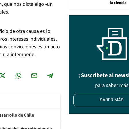
la ciencia
, que nos dicta algo -un
ales.
icio de otra causa es lo
os intereses individuales,
pias convicciones es un acto
 en la intemperie.
¡Suscribete al news
para saber más
SABER MÁS
esarrollo de Chile
lidad del aire retirados de