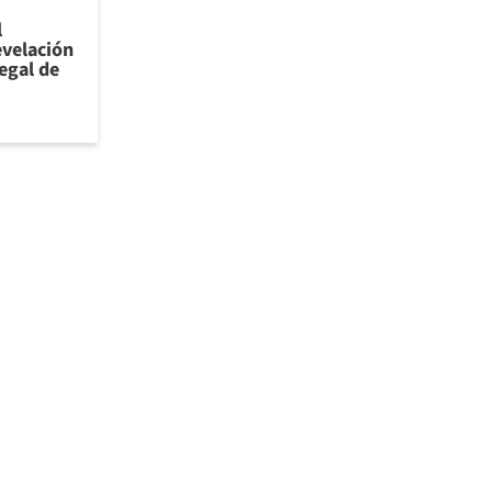
l
evelación
legal de