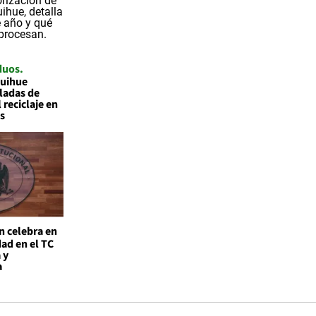
duos
quihue
ladas de
 reciclaje en
s
n celebra en
ad en el TC
 y
a