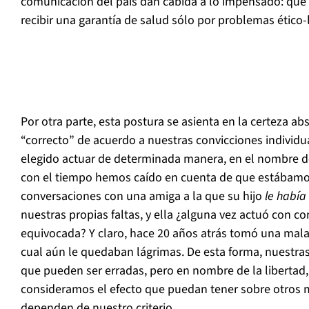
comunicación del país dan cabida a lo impensado: que
recibir una garantía de salud sólo por problemas ético-l
Por otra parte, esta postura se asienta en la certeza ab
“correcto” de acuerdo a nuestras convicciones individ
elegido actuar de determinada manera, en el nombre de
con el tiempo hemos caído en cuenta de que estábamo
conversaciones con una amiga a la que su hijo
le había 
nuestras propias faltas, y ella ¿alguna vez actuó con co
equivocada? Y claro, hace 20 años atrás tomó una mala 
cual aún le quedaban lágrimas. De esta forma, nuestras
que pueden ser erradas, pero en nombre de la libertad
consideramos el efecto que puedan tener sobre otros 
dependen de nuestro criterio.