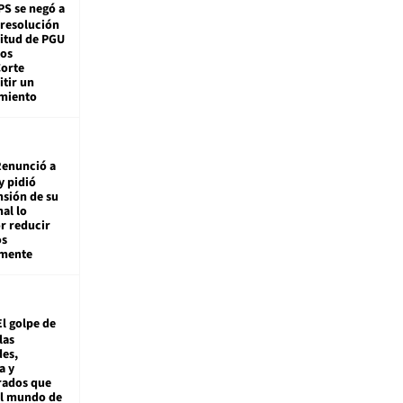
PS se negó a
 resolución
citud de PGU
tos
Corte
tir un
miento
enunció a
y pidió
nsión de su
nal lo
r reducir
os
amente
El golpe de
las
es,
a y
rados que
al mundo de