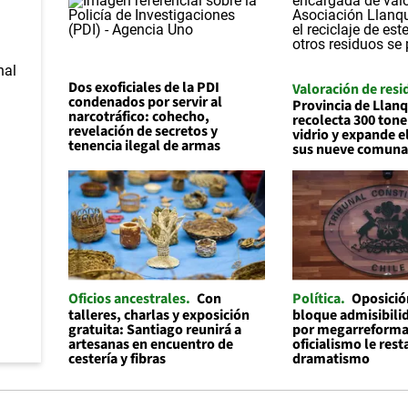
Dos exoficiales de la PDI
Valoración de resi
condenados por servir al
Provincia de Llan
narcotráfico: cohecho,
recolecta 300 tone
revelación de secretos y
vidrio y expande el
tenencia ilegal de armas
sus nueve comuna
Oficios ancestrales
Con
Política
Oposició
talleres, charlas y exposición
bloque admisibilid
gratuita: Santiago reunirá a
por megarreforma
artesanas en encuentro de
oficialismo le rest
cestería y fibras
dramatismo