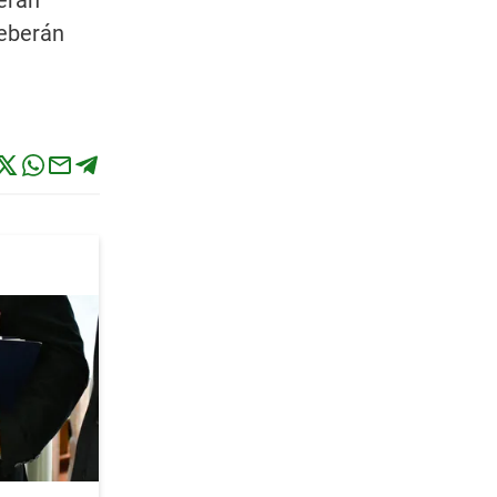
serán
deberán