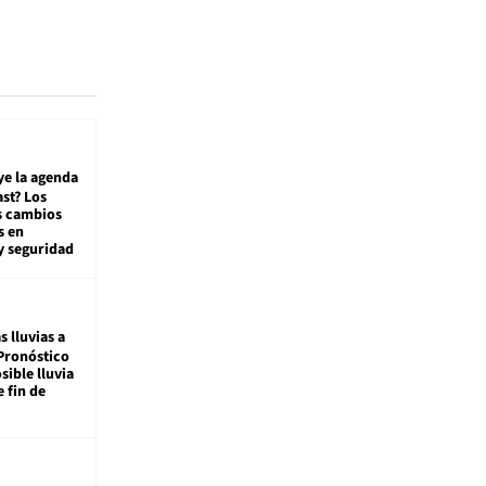
ye la agenda
st? Los
s cambios
s en
y seguridad
s lluvias a
Pronóstico
sible lluvia
e fin de