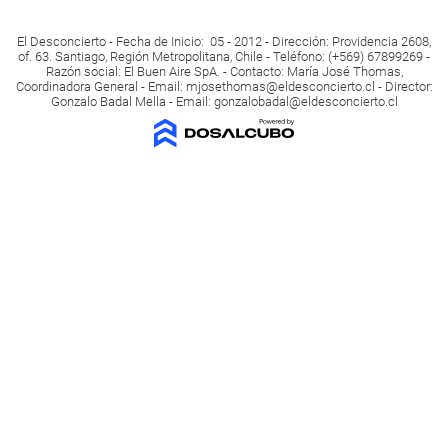
El Desconcierto - Fecha de Inicio: 05 - 2012 - Dirección: Providencia 2608,
of. 63. Santiago, Región Metropolitana, Chile - Teléfono: (+569) 67899269 -
Razón social: El Buen Aire SpA. - Contacto: María José Thomas,
Coordinadora General - Email:
mjosethomas@eldesconcierto.cl
- Director:
Gonzalo Badal Mella - Email:
gonzalobadal@eldesconcierto.cl