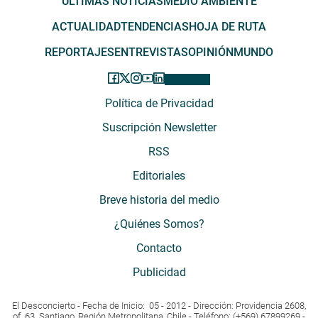
ÚLTIMAS NOTICIAS
MEDIO AMBIENTE
ACTUALIDAD
TENDENCIAS
HOJA DE RUTA
REPORTAJES
ENTREVISTAS
OPINIÓN
MUNDO
Política de Privacidad
Suscripción Newsletter
RSS
Editoriales
Breve historia del medio
¿Quiénes Somos?
Contacto
Publicidad
El Desconcierto - Fecha de Inicio: 05 - 2012 - Dirección: Providencia 2608,
of. 63. Santiago, Región Metropolitana, Chile - Teléfono: (+569) 67899269 -