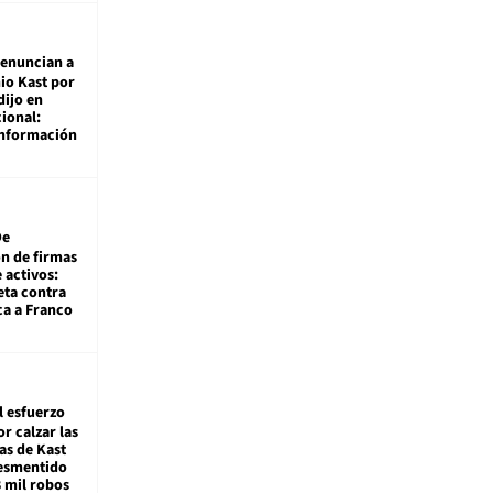
enuncian a
io Kast por
dijo en
ional:
información
De
ón de firmas
 activos:
eta contra
ca a Franco
l esfuerzo
r calzar las
s de Kast
desmentido
8 mil robos