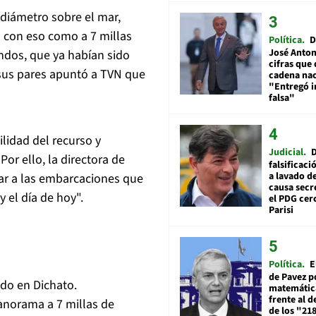
diámetro sobre el mar,
 con eso como a 7 millas
Política
D
José Anton
ndos, que ya habían sido
cifras que 
 sus pares apuntó a TVN que
cadena nac
"Entregó 
falsa"
ilidad del recurso y
Judicial
Por ello, la directora de
falsificaci
a lavado de
ar a las embarcaciones que
causa secr
 el día de hoy".
el PDG cer
Parisi
Política
E
de Pavez po
do en Dichato.
matemática
frente al 
anorama a 7 millas de
de los "21