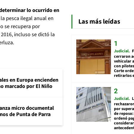
 determinar lo ocurrido en
la pesca ilegal anual en
Las más leídas
 no se recupera por
2016, incluso se dictó la
erluza.
Judicial
F
cerraron a
vehicular a
con pilotes
Corte ord
retirarlos 
tales en Europa encienden
ano marcado por El Niño
Judicial
L
rechazaron
lanza micro documental
por supera
de reposo:
nos de Punta de Parra
ordenó pag
considerar
anteceden