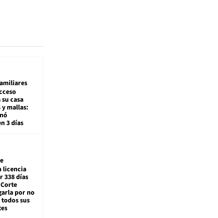
amiliares
cceso
 su casa
 y mallas:
enó
en 3 días
e
 licencia
r 338 días
 Corte
arla por no
 todos sus
tes