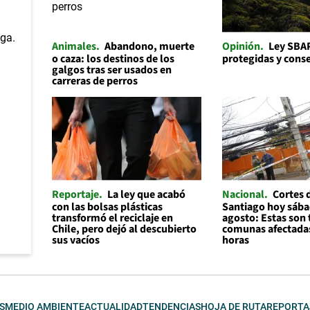
Animales
Abandono, muerte
Opinión
Ley SBAP
o caza: los destinos de los
protegidas y cons
galgos tras ser usados en
carreras de perros
Reportaje
La ley que acabó
Nacional
Cortes 
con las bolsas plásticas
Santiago hoy sába
transformó el reciclaje en
agosto: Estas son 
Chile, pero dejó al descubierto
comunas afectadas
sus vacíos
horas
S
MEDIO AMBIENTE
ACTUALIDAD
TENDENCIAS
HOJA DE RUTA
REPORTA