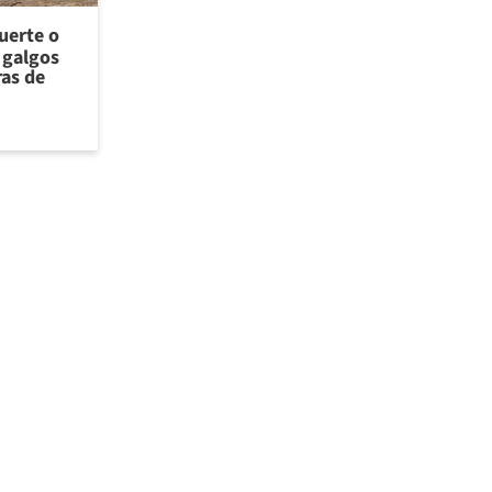
uerte o
s galgos
ras de