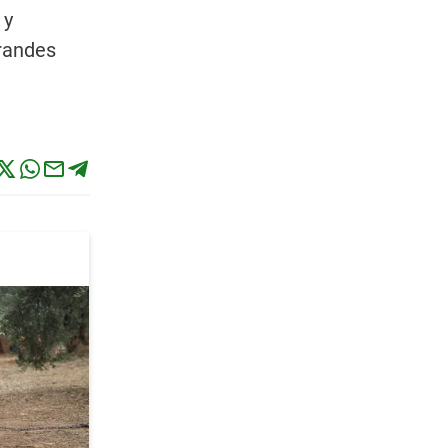
 y
grandes