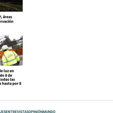
, áreas
ervación
de luz en
do 8 de
todas las
 hasta por 8
JES
ENTREVISTAS
OPINIÓN
MUNDO