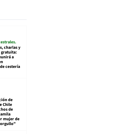
cestrales
s, charlas y
 gratuita:
eunirá a
en
de cestería
ción de
e Chile
chos de
Camila
er mujer de
 orgullo"