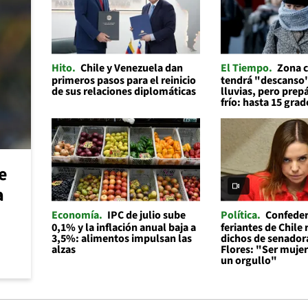
Hito
Chile y Venezuela dan
El Tiempo
Zona c
primeros pasos para el reinicio
tendrá "descanso"
de sus relaciones diplomáticas
lluvias, pero prep
frío: hasta 15 grad
e
a
Economía
IPC de julio sube
Política
Confeder
0,1% y la inflación anual baja a
feriantes de Chile
3,5%: alimentos impulsan las
dichos de senador
alzas
Flores: "Ser mujer 
un orgullo"