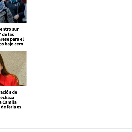
entro sur
 de las
árese para el
os bajo cero
ación de
 rechaza
a Camila
de feria es