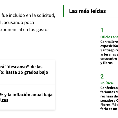
Las más leídas
fue incluido en la solicitud,
l, acusando poca
exponencial en los gastos
Oficios an
Con tallere
exposición
Santiago r
artesanas 
encuentro 
y fibras
rá "descanso" de las
río: hasta 15 grados bajo
Política
Confedera
feriantes d
% y la inflación anual baja
rechaza di
lzas
senadora 
Flores: "S
feria es un