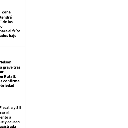
Zona
 tendrá
 de las
ro
ara el frío:
rados bajo
Nelson
a grave tras
ar
en Ruta 5:
os confirma
ebriedad
Fiscalía y SII
car el
ento a
ue y acusan
agistrada