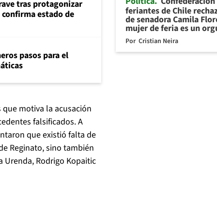
Política
Confederación
rave tras protagonizar
feriantes de Chile recha
s confirma estado de
de senadora Camila Flor
mujer de feria es un org
Por
Cristian Neira
eros pasos para el
máticas
 que motiva la acusación
edentes falsificados. A
taron que existió falta de
 de Reginato, sino también
a Urenda, Rodrigo Kopaitic