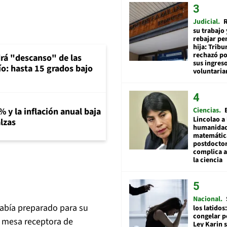
Judicial
R
su trabajo 
rebajar pe
hija: Tribu
rechazó po
rá "descanso" de las
sus ingres
río: hasta 15 grados bajo
voluntari
% y la inflación anual baja
Ciencias
Lincolao a 
lzas
humanidad
matemátic
postdocto
complica 
la ciencia
Nacional
había preparado para su
los latidos
congelar p
ra mesa receptora de
Ley Karin 