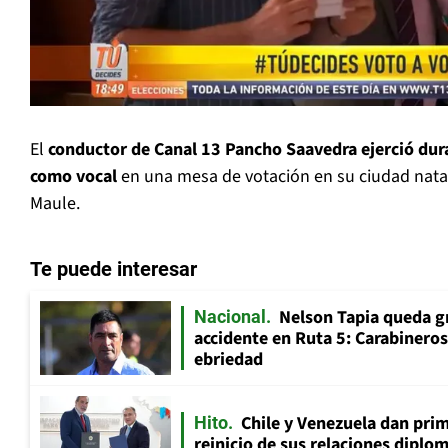
El
conductor de Canal 13 Pancho Saavedra ejerció dur
como vocal
en una mesa de votación en su ciudad natal,
Maule.
Te puede interesar
Nelson Tapia queda g
Nacional
accidente en Ruta 5: Carabinero
ebriedad
Chile y Venezuela dan prim
Hito
reinicio de sus relaciones diplo