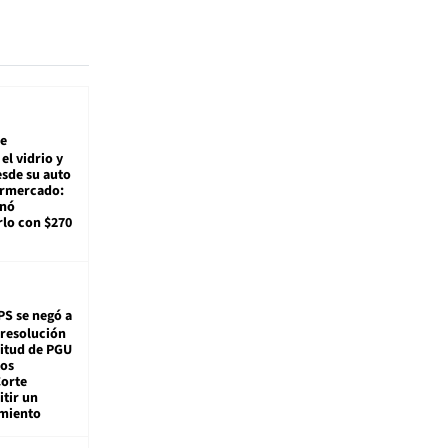
e
el vidrio y
sde su auto
ermercado:
enó
lo con $270
PS se negó a
 resolución
citud de PGU
tos
Corte
tir un
miento