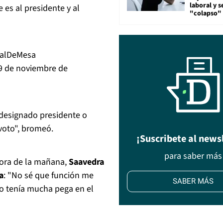
laboral y s
 es al presidente y al
"colapso" 
alDeMesa
9 de noviembre de
 designado presidente o
 voto", bromeó.
¡Suscribete al news
para saber más
hora de la mañana,
Saavedra
a
: "No sé que función me
SABER MÁS
yo tenía mucha pega en el