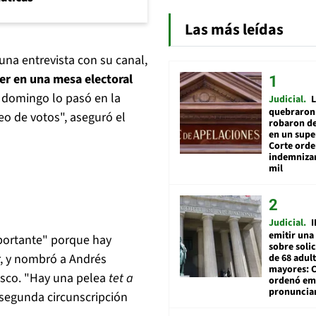
Las más leídas
una entrevista con su canal,
cer en una mesa electoral
e domingo lo pasó en la
Judicial
L
quebraron 
o de votos", aseguró el
robaron de
en un sup
Corte ord
indemnizar
mil
Judicial
I
emitir una
mportante" porque hay
sobre soli
r, y nombró a Andrés
de 68 adul
mayores: 
asco. "Hay una pelea
tet a
ordenó emi
pronuncia
 segunda circunscripción