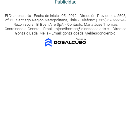
Publicidad
El Desconcierto - Fecha de Inicio: 05 - 2012 - Dirección: Providencia 2608,
of. 63. Santiago, Región Metropolitana, Chile - Teléfono: (+569) 67899269 -
Razón social: El Buen Aire SpA. - Contacto: María José Thomas,
Coordinadora General - Email:
mjosethomas@eldesconcierto.cl
- Director:
Gonzalo Badal Mella - Email:
gonzalobadal@eldesconcierto.cl