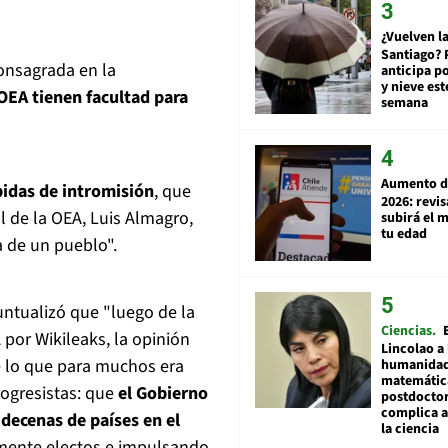
¿Vuelven la
Santiago? 
onsagrada en la
anticipa po
y nieve est
 OEA tienen facultad para
semana
Aumento d
bidas de intromisión
, que
2026: revi
l de la OEA, Luis Almagro,
subirá el 
tu edad
a de un pueblo".
untualizó que "luego de la
Ciencias
 por Wikileaks, la opinión
Lincolao a 
de lo que para muchos era
humanidad
matemátic
rogresistas: que
el Gobierno
postdocto
complica 
decenas de países en el
la ciencia
mente electos e impulsando