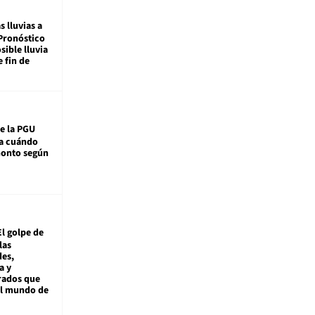
s lluvias a
Pronóstico
sible lluvia
e fin de
e la PGU
sa cuándo
monto según
El golpe de
las
es,
a y
rados que
al mundo de