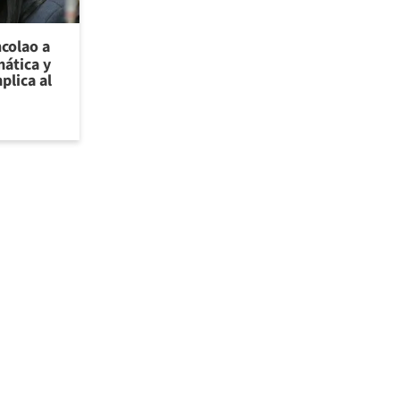
ncolao a
ática y
plica al