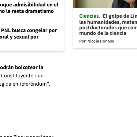
loque admisibilidad en el
mo le resta dramatismo
Ciencias
El golpe de Li
las humanidades, matem
postdoctorados que com
: PNL busca congelar por
mundo de la ciencia
oral y sexual por
Por
Nicole Donoso
odrán boicotear la
 Constituyente que
egida en referéndum",