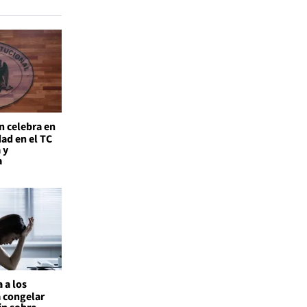
n celebra en
ad en el TC
 y
a
 a los
a congelar