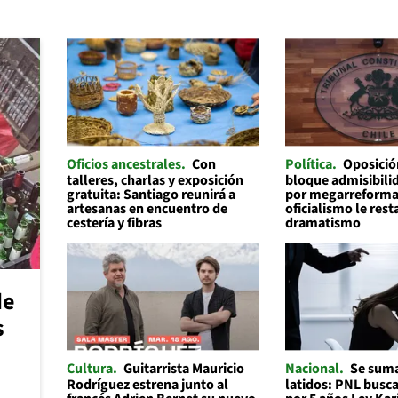
Oficios ancestrales
Con
Política
Oposició
talleres, charlas y exposición
bloque admisibilid
gratuita: Santiago reunirá a
por megarreforma
artesanas en encuentro de
oficialismo le rest
cestería y fibras
dramatismo
de
s
Cultura
Guitarrista Mauricio
Nacional
Se suma
Rodríguez estrena junto al
latidos: PNL busc