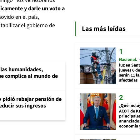
domingo "los venezolanos
icamente y darle un voto a
ovido en el país,
tabilizar el gobierno de
Las más leídas
Nacional
luz en San
a las humanidades,
jueves 6 de
serán 11 l
e complica al mundo de
afectadas
y pidió rebajar pensión de
reducir sus ingresos
¿Qué inclu
ACOT de Ka
principale
anunciado
economía 