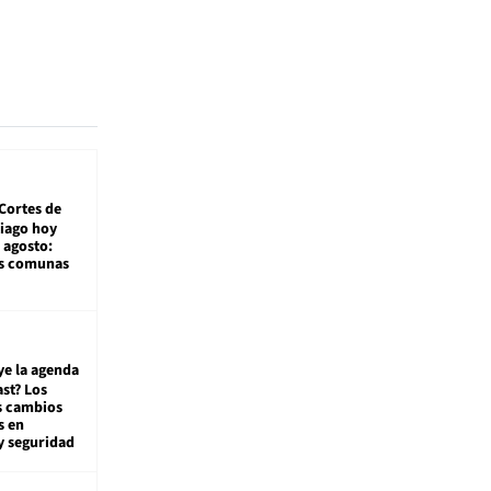
Cortes de
tiago hoy
 agosto:
as comunas
ye la agenda
st? Los
s cambios
s en
y seguridad