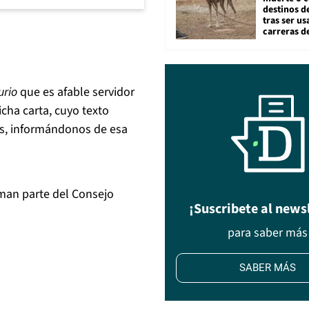
destinos de
tras ser u
carreras d
urio
que es afable servidor
cha carta, cuyo texto
os, informándonos de esa
rman parte del Consejo
¡Suscribete al news
para saber más
SABER MÁS