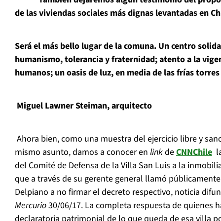
de las viviendas sociales más dignas levantadas en Chi
Será el más bello lugar de la comuna. Un centro soli
humanismo, tolerancia y fraternidad; atento a la vige
humanos; un oasis de luz, en media de las frías torres
Miguel Lawner Steiman, arquitecto
Ahora bien, como una muestra del ejercicio libre y san
mismo asunto, damos a conocer en
link
de
CNNChile
la
del Comité de Defensa de la Villa San Luis a la inmobili
que a través de su gerente general llamó públicamente 
Delpiano a no firmar el decreto respectivo, noticia difu
Mercurio
30/06/17. La completa respuesta de quienes 
declaratoria patrimonial de lo que queda de esa villa p