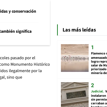
idas y conservación
Las más leídas
también significa
Flamenco 
rcoles pasado por el
amenazado
logra repr
 como Monumento Histórico
salar de M
priorizado
lidos ilegalmente por la
minería del
gal, sino que
Judicial
V
instalaron
sin permis
cerraban a