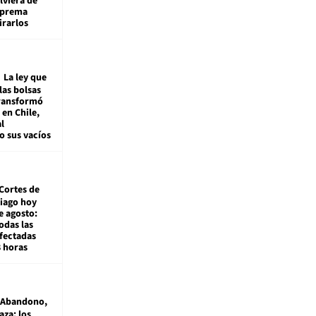
viera de
Suprema
irarlos
La ley que
las bolsas
transformó
e en Chile,
l
o sus vacíos
Cortes de
tiago hoy
e agosto:
odas las
fectadas
8 horas
Abandono,
aza: los