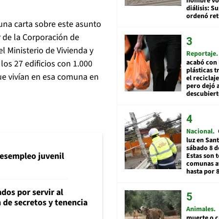
hombre vol
diálisis: 
ordenó ret
una carta sobre este asunto
 de la Corporación de
 Ministerio de Vivienda y
Reportaje
os 27 edificios con 1.000
acabó con 
plásticas 
ue vivían en esa comuna en
el reciclaj
pero dejó a
descubiert
Nacional
luz en San
sábado 8 d
l desempleo juvenil
Estas son t
comunas a
hasta por 
dos por servir al
n de secretos y tenencia
Animales
muerte o c