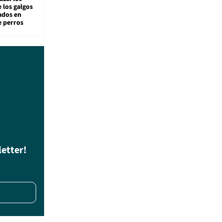
 los galgos
sados en
e perros
letter!