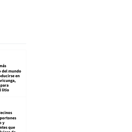
más
 del mundo
oducirse en
aricunga,
 para
 litio
ecinos
 portones
o y
ntes que