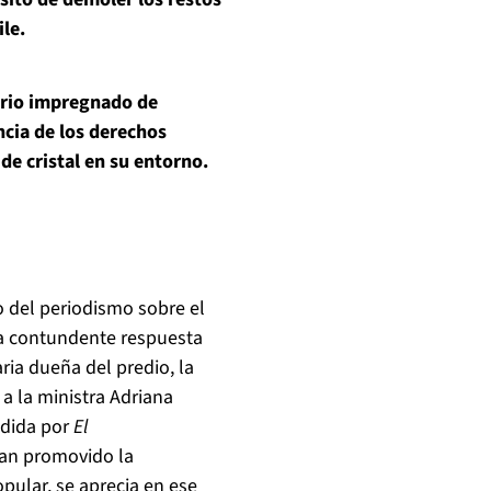
le.
dario impregnado de
ncia de los derechos
 de cristal en su entorno.
o del periodismo sobre el
 contundente respuesta
aria dueña del predio, la
a la ministra Adriana
ndida por
El
han promovido la
opular, se aprecia en ese