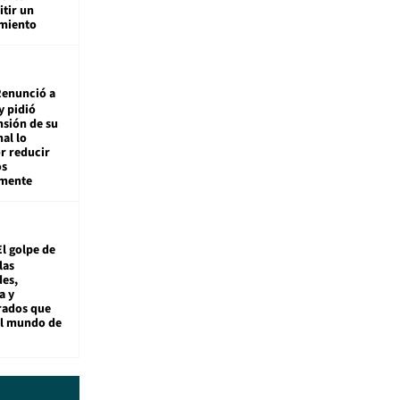
tir un
miento
enunció a
y pidió
nsión de su
nal lo
r reducir
os
amente
El golpe de
las
es,
a y
rados que
al mundo de