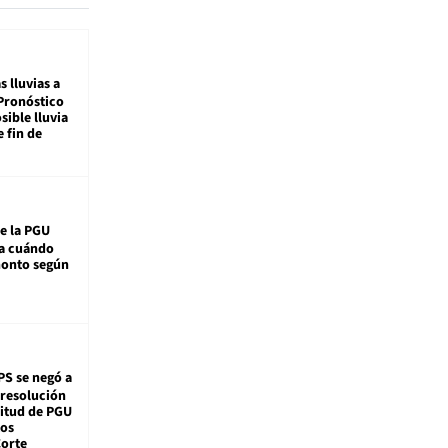
s lluvias a
Pronóstico
sible lluvia
e fin de
e la PGU
sa cuándo
monto según
PS se negó a
 resolución
citud de PGU
tos
Corte