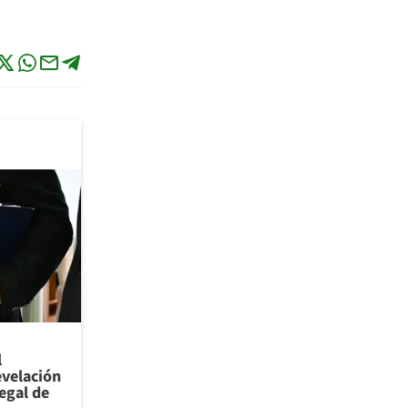
l
evelación
legal de