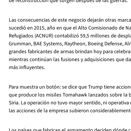
de reconstrucción que surgen después de las guerras.
Las consecuencias de este negocio dejarán otras marca
sucedió en 2015, año en que el Alto Comisionado de Na
Refugiados (ACNUR) contabilizó 59,5 millones de desp
Grumman, BAE Systems, Raytheon, Boeing Defense, Alma
grandes fabricantes de armas brindan hoy para celebra
mientras continúan las fusiones y adquisiciones que da
más influyentes.
Para muestra un botón: se dice que Trump tiene accio
que produce los misiles Tomahawk lanzados sobre la b
Siria. La operación no tuvo mayor sentido, ni operativa
las acciones de la empresa subieron considerablement
Los países que fabrican el armamento deciden dónde c