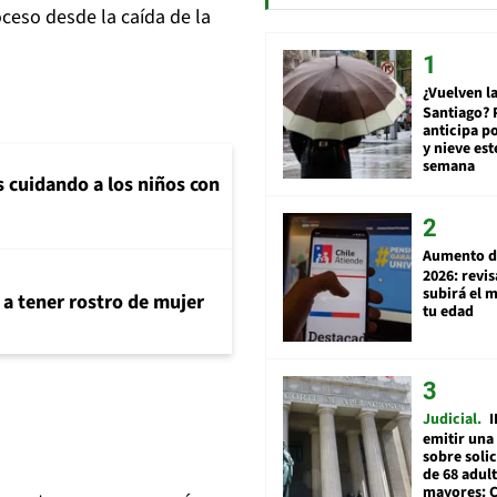
oceso desde la caída de la
¿Vuelven la
Santiago? 
anticipa po
y nieve est
semana
s cuidando a los niños con
Aumento d
2026: revi
subirá el 
 a tener rostro de mujer
tu edad
Judicial
I
emitir una
sobre soli
de 68 adul
mayores: 