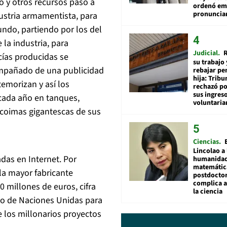
eo y otros recursos pasó a
ordenó emi
pronuncia
dustria armamentista, para
ndo, partiendo por los del
 la industria, para
Judicial
R
ías producidas se
su trabajo 
ompañado de una publicidad
rebajar pe
hija: Tribu
temorizan y así los
rechazó po
sus ingres
cada año en tanques,
voluntari
o coimas gigantescas de sus
Ciencias
Lincolao a 
das en Internet. Por
humanidad
matemátic
la mayor fabricante
postdocto
complica 
millones de euros, cifra
la ciencia
sto de Naciones Unidas para
 los millonarios proyectos