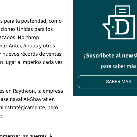
s para la posteridad, como
ciones Unidas para los
lazados. Northrop
z Antei, Airbus y otros
r nuevos récords de ventas
¡Suscribete al news
n lugar a imperios cada vez
para saber más
SABER MÁS
nes en Raytheon, la empresa
ase naval Al-Shayrat en
 ni estratégicamente, pero
e.
omenzar las guerras. A